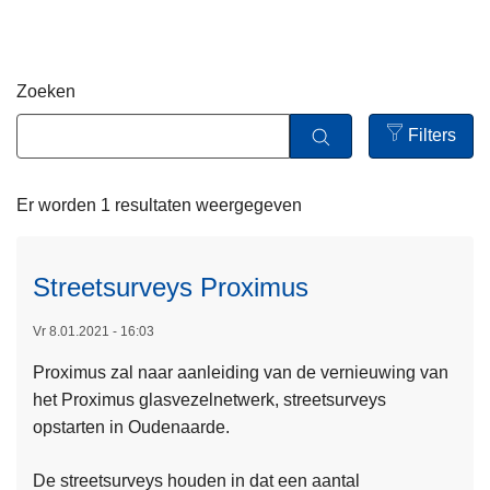
n
h
o
Zoeken
u
d
Filters
g
Open
a
filters
Er worden 1 resultaten weergegeven
a
n
Streetsurveys Proximus
Vr 8.01.2021 - 16:03
Proximus zal naar aanleiding van de vernieuwing van
het Proximus glasvezelnetwerk, streetsurveys
opstarten in Oudenaarde.
De streetsurveys houden in dat een aantal