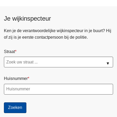
S
t
Je wijkinspecteur
r
e
e
Ken je de verantwoordelijke wijkinspecteur in je buurt? Hij
t
of zij is je eerste contactpersoon bij de politie.
s
u
Straat
r
v
▼
e
y
Huisnummer
s
P
r
o
x
i