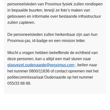
personeelsleden van Proximus fysiek zullen rondlopen
in bepaalde buurten, terwijl ze foto’s maken van
gebouwen en informatie over bestaande infrastructuur
zullen capteren.
De personeelsleden zullen herkenbaar zijn aan hun
Proximus-jas, id-badge en een mission letter.
L
e
Mocht u vragen hebben betreffende de echtheid van
e
deze personen, kan u altijd een mail sturen naar
s
glasvezel.oudenaarde@proximus.com
, bellen naar
m
het nummer 0800/11836 of contact opnemen met het
e
politiecommissariaat Oudenaarde op het nummer
e
055/33 88 88.
r
o
v
e
r