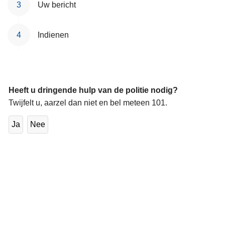
Uw bericht
n
h
o
Indienen
u
d
g
a
Heeft u dringende hulp van de politie nodig?
a
Twijfelt u, aarzel dan niet en bel meteen 101.
n
Ja
Nee