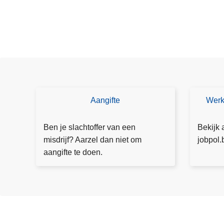
f
o
o
n
s
i
n
n
Aangifte
Werk
D
W
a
o
er
a
e
k
Ben je slachtoffer van een
Bekijk 
m
a
e
misdrijf? Aarzel dan niet om
jobpol.
v
a
n
aangifte te doen.
a
n
bi
n
g
j
p
ift
P
o
e
Z
l
N
i