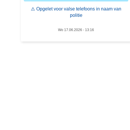
g
e
⚠️ Opgelet voor valse telefoons in naam van
e
n
politie
l
a
e
f
Wo 17.06.2026 - 13:16
t
s
v
p
o
r
o
a
r
a
v
k
a
l
s
e
t
e
l
e