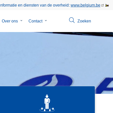
informatie en diensten van de overheid:
www.belgium.be
bmenu
Over ons
Submenu
Contact
Submenu
Zoeken
van
van
keer
Over
Contact
ons
V
i
SVG
n
d