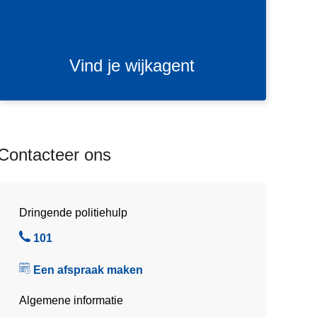
j
e
w
i
Vind je wijkagent
j
k
a
g
e
Contacteer ons
n
t
Dringende politiehulp
B
101
e
Een afspraak maken
l
Algemene informatie