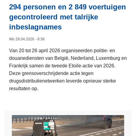
u
t
T
294 personen en 2 849 voertuigen
r
i
v
gecontroleerd met talrijke
o
e
a
p
inbeslagnames
z
n
e
i
d
Wo 29.04.2026 - 9:36
s
c
e
e
h
F
Van 20 tot 26 april 2026 organiseerden politie- en
a
t
e
douanediensten van België, Nederland, Luxemburg en
c
b
d
Frankrijk samen de tweede Etoile-actie van 2026.
t
a
e
Deze grensoverschrijdende actie tegen
i
a
r
drugsdistributienetwerken leverde opnieuw sterke
e
r
a
resultaten op.
d
a
l
L
a
a
e
e
g
n
P
e
e
w
o
s
n
e
l
m
t
z
i