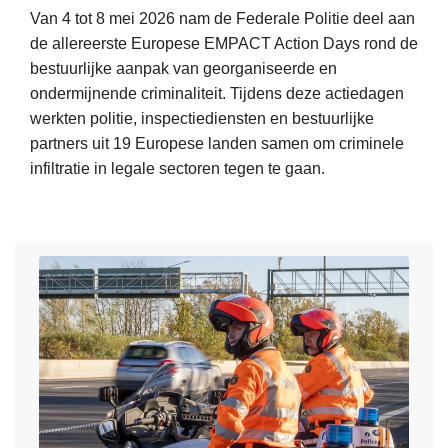
g
i
c
s
Van 4 tot 8 mei 2026 nam de Federale Politie deel aan
a
e
h
v
de allereerste Europese EMPACT Action Days rond de
n
v
g
a
bestuurlijke aanpak van georganiseerde en
i
a
r
n
ondermijnende criminaliteit. Tijdens deze actiedagen
s
n
e
a
werkten politie, inspectiediensten en bestuurlijke
a
e
n
d
partners uit 19 Europese landen samen om criminele
t
e
s
v
infiltratie in legale sectoren tegen te gaan.
i
n
g
i
L
e
t
e
e
e
a
o
b
s
e
c
t
i
v
s
t
1
e
a
m
i
0
d
n
e
e
j
d
e
f
a
e
r
i
a
U
o
n
r
n
v
d
g
i