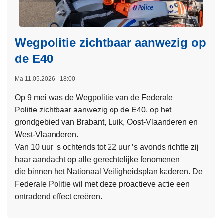
e
e
e
v
r
d
v
e
F
r
a
r
e
u
Wegpolitie zichtbaar aanwezig op
n
s
d
g
g
de E40
i
e
s
e
t
r
h
Ma 11.05.2026 - 18:00
n
e
a
a
i
i
Op 9 mei was de Wegpolitie van de Federale
l
n
s
t
Politie zichtbaar aanwezig op de E40, op het
e
d
s
G
grondgebied van Brabant, Luik, Oost-Vlaanderen en
P
e
t
e
West-Vlaanderen.
o
l
r
n
Van 10 uur ’s ochtends tot 22 uur ’s avonds richtte zij
l
i
a
t
haar aandacht op alle gerechtelijke fenomenen
i
n
f
die binnen het Nationaal Veiligheidsplan kaderen. De
t
B
v
Federale Politie wil met deze proactieve actie een
i
r
e
ontradend effect creëren.
e
u
r
n
s
L
o