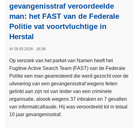
o
k
gevangenisstraf veroordeelde
a
p
t
man: het FAST van de Federale
n
e
h
t
Politie vat voortvluchtige in
r
a
e
a
Herstal
a
l
t
r
i
i
Vr 29.05.2026 - 16:38
i
n
e
n
Op verzoek van het parket van Namen heeft het
g
i
t
Fugitive Active Search Team (FAST) van de Federale
v
n
e
Politie een man gearresteerd die werd gezocht voor de
a
h
g
uitvoering van een gevangenisstraf wegens feiten
n
e
r
gelinkt aan zijn rol van leider van een criminele
e
t
i
organisatie, alsook wegens 37 inbraken en 7 gevallen
e
D
t
van informaticafraude. Hij was veroordeeld tot in totaal
n
u
e
10 jaar gevangenisstraf.
m
i
i
e
L
t
t
e
e
s
s