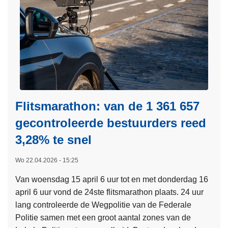
e
e
i
t
e
g
g
i
r
e
o
e
o
n
p
v
v
g
d
a
e
e
e
t
r
o
E
v
T
r
4
o
w
Flitsmarathon: van de 1 361 657
g
0
o
e
a
gecontroleerde bestuurders reed
r
e
n
t
3,28% te snel
d
i
v
e
s
Wo 22.04.2026 - 15:25
l
E
e
u
t
Van woensdag 15 april 6 uur tot en met donderdag 16
e
c
o
april 6 uur vond de 24ste flitsmarathon plaats. 24 uur
r
h
i
lang controleerde de Wegpolitie van de Federale
d
t
l
Politie samen met een groot aantal zones van de
e
i