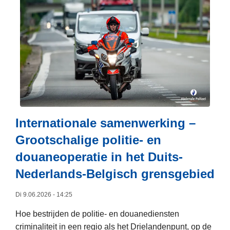
m
e
e
r
o
v
e
r
F
e
Internationale samenwerking –
d
Grootschalige politie- en
e
douaneoperatie in het Duits-
r
a
Nederlands-Belgisch grensgebied
l
Di 9.06.2026 - 14:25
e
P
Hoe bestrijden de politie- en douanediensten
o
criminaliteit in een regio als het Drielandenpunt, op de