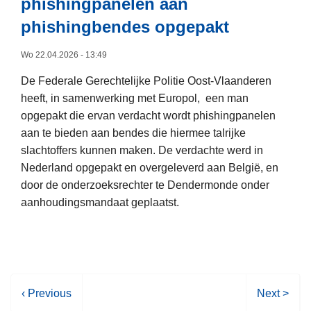
phishingpanelen aan
4
m
t
p
phishingbendes opgepakt
i
s
e
n
m
Wo 22.04.2026 - 13:49
r
a
a
s
l
r
De Federale Gerechtelijke Politie Oost-Vlaanderen
o
i
a
heeft, in samenwerking met Europol, een man
n
t
t
opgepakt die ervan verdacht wordt phishingpanelen
e
e
h
aan te bieden aan bendes die hiermee talrijke
n
i
o
slachtoffers kunnen maken. De verdachte werd in
e
t
n
Nederland opgepakt en overgeleverd aan België, en
n
:
door de onderzoeksrechter te Dendermonde onder
2
v
aanhoudingsmandaat geplaatst.
8
a
L
4
n
e
9
d
e
v
e
s
o
1
V
‹ Previous
V
Next >
m
e
3
o
o