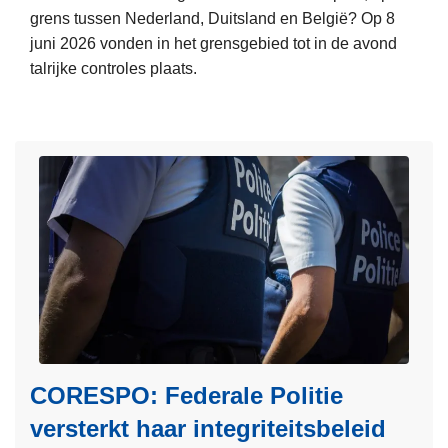
l
grens tussen Nederland, Duitsland en België? Op 8
i
juni 2026 vonden in het grensgebied tot in de avond
t
talrijke controles plaats.
i
L
e
e
w
e
i
s
n
m
t
e
I
e
n
r
n
o
o
v
v
e
a
r
t
CORESPO: Federale Politie
I
i
versterkt haar integriteitsbeleid
n
o