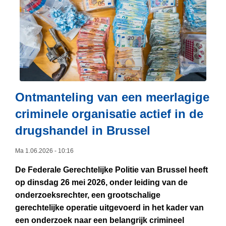
e
e
r
r
k
o
i
v
n
e
g
r
–
C
G
O
Ontmanteling van een meerlagige
r
R
criminele organisatie actief in de
o
E
drugshandel in Brussel
o
S
t
P
Ma 1.06.2026 - 10:16
s
O
c
:
De Federale Gerechtelijke Politie van Brussel heeft
h
F
op dinsdag 26 mei 2026, onder leiding van de
a
e
onderzoeksrechter, een grootschalige
l
d
gerechtelijke operatie uitgevoerd in het kader van
i
e
een onderzoek naar een belangrijk crimineel