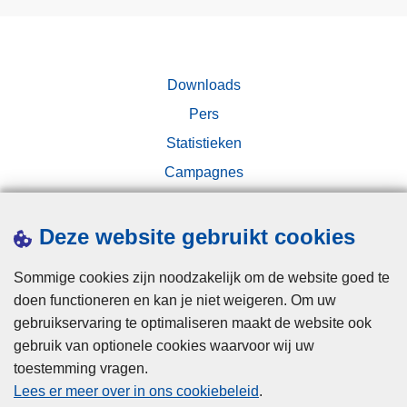
v
r
e
i
d
b
c
m
e
e
e
Downloads
s
:
t
t
Pers
l
t
u
e
Statistieken
a
u
v
l
Campagnes
r
e
r
d
r
i
e
a
Deze website gebruikt cookies
j
r
n
k
s
c
Sommige cookies zijn noodzakelijk om de website goed te
e
r
i
doen functioneren en kan je niet weigeren. Om uw
i
e
Disclaimer
e
gebruikservaring te optimaliseren maakt de website ook
n
e
r
gebruik van optionele cookies waarvoor wij uw
Privacy
b
d
p
toestemming vragen.
e
Cookies
3
h
Lees er meer over in ons cookiebeleid
.
s
,
Toegankelijkheid