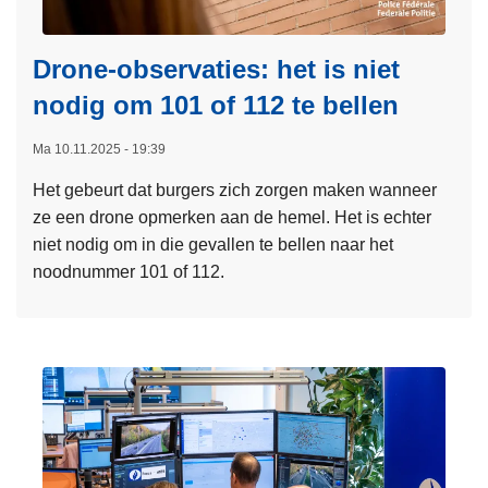
n
c
u
s
o
c
Drone-observaties: het is niet
n
c
nodig om 101 of 112 te bellen
t
e
r
s
Ma 10.11.2025 - 19:39
o
v
l
o
Het gebeurt dat burgers zich zorgen maken wanneer
e
l
ze een drone opmerken aan de hemel. Het is echter
e
l
niet nodig om in die gevallen te bellen naar het
r
e
noodnummer 101 of 112.
d
i
L
e
n
e
b
t
e
e
e
s
s
r
m
t
n
e
u
a
e
u