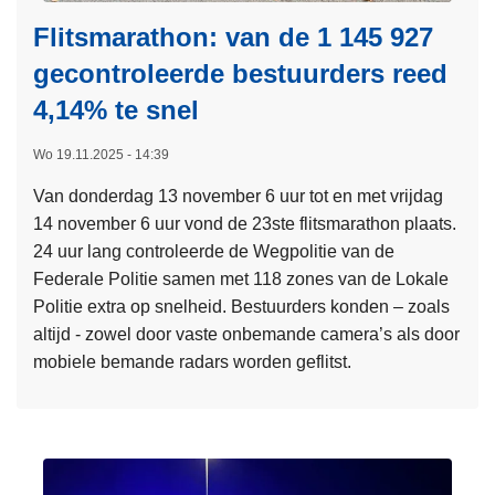
G
r
g
r
r
Flitsmarathon: van de 1 145 927
e
e
o
o
c
gecontroleerde bestuurders reed
l
t
t
h
d
e
4,14% te snel
e
t
o
g
e
Wo 19.11.2025 - 14:39
e
e
l
f
ï
Van donderdag 13 november 6 uur tot en met vrijdag
i
e
n
14 november 6 uur vond de 23ste flitsmarathon plaats.
j
n
t
24 uur lang controleerde de Wegpolitie van de
k
i
e
Federale Politie samen met 118 zones van de Lokale
e
n
g
Politie extra op snelheid. Bestuurders konden – zoals
e
g
r
altijd - zowel door vaste onbemande camera’s als door
n
i
e
mobiele bemande radars worden geflitst.
5
n
e
5
L
C
r
v
e
r
d
e
e
a
e
r
s
e