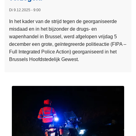
n
l
t
Di 9.12.2025 - 9:00
e
r
t
In het kader van de strijd tegen de georganiseerde
o
r
misdaad en in het bijzonder de drugs- en
l
a
wapenhandel in Brussel, werd afgelopen vrijdag 5
e
n
december een grote, geïntegreerde politieactie (FIPA –
a
s
Full Integrated Police Action) georganiseerd in het
c
f
Brussels Hoofdstedelijk Gewest.
t
o
L
i
r
e
e
m
e
o
a
s
p
t
m
o
i
e
n
e
e
d
r
e
o
r