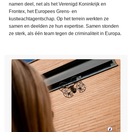
B
g
namen deel, net als het Verenigd Koninkrijk en
h
e
e
Frontex, het Europees Grens- en
o
l
s
kustwachtagentschap. Op het terrein werkten ze
n
g
t
samen en deelden ze hun expertise. Samen stonden
:
i
e
ze sterk, als één team tegen de criminaliteit in Europa.
v
s
l
a
L
c
d
n
e
h
d
e
-
e
s
F
1
m
r
1
e
a
4
e
n
5
r
s
9
o
e
2
v
g
7
e
r
g
r
e
e
S