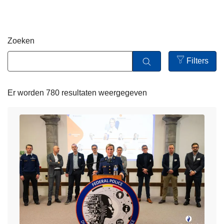
i
n
e
h
o
Zoeken
u
d
Filters
g
Open
a
filters
Er worden 780 resultaten weergegeven
a
n