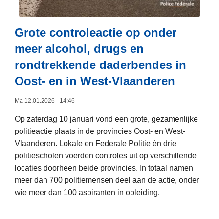
e
P
Grote controleactie op onder
o
l
meer alcohol, drugs en
i
rondtrekkende daderbendes in
t
Oost- en in West-Vlaanderen
i
e
Ma 12.01.2026 - 14:46
z
e
Op zaterdag 10 januari vond een grote, gezamenlijke
t
politieactie plaats in de provincies Oost- en West-
e
Vlaanderen. Lokale en Federale Politie én drie
e
politiescholen voerden controles uit op verschillende
n
locaties doorheen beide provincies. In totaal namen
n
meer dan 700 politiemensen deel aan de actie, onder
i
wie meer dan 100 aspiranten in opleiding.
e
L
u