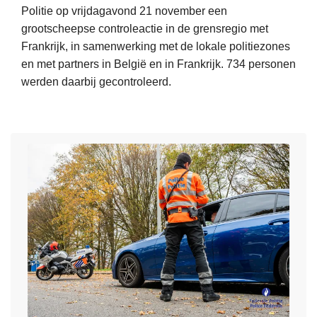
l
n
Politie op vrijdagavond 21 november een
u
l
g
grootscheepse controleactie in de grensregio met
l
e
e
Frankrijk, in samenwerking met de lokale politiezones
p
-
r
en met partners in België en in Frankrijk. 734 personen
d
V
e
werden daarbij gecontroleerd.
i
i
c
e
L
l
h
n
e
v
t
s
e
o
e
t
s
o
l
e
m
r
i
n
e
d
j
h
e
e
k
o
r
:
v
u
o
4
e
d
v
1
r
e
e
g
z
n
r
e
e
g