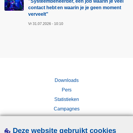
"Systeembeheerder, een job waarin je veel
n
l
g
contact hebt en waarin je je geen moment
a
u
o
verveelt"​
i
m
t
Vr 31.07.2026 - 10:10
1
i
0
n
1
g
o
B
f
r
1
u
1
s
2
Downloads
s
t
Pers
e
e
l
Statistieken
b
s
e
Campagnes
e
l
A
l
N
Deze website gebruikt cookies
e