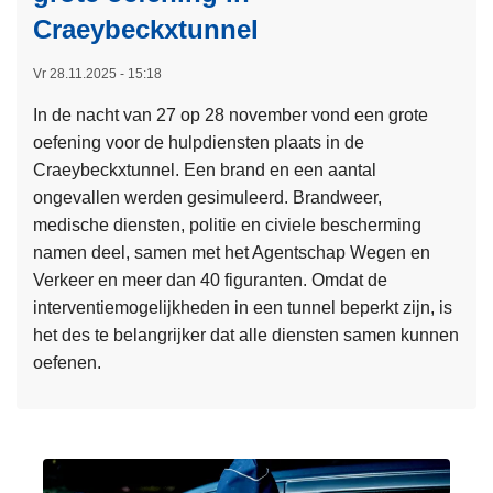
u
r
r
Craeybeckxtunnel
l
e
b
t
c
e
Vr 28.11.2025 - 15:18
a
h
n
t
In de nacht van 27 op 28 november vond een grote
t
d
e
oefening voor de hulpdiensten plaats in de
e
e
n
Craeybeckxtunnel. Een brand en een aantal
l
s
H
ongevallen werden gesimuleerd. Brandweer,
i
i
a
medische diensten, politie en civiele bescherming
j
n
V
namen deel, samen met het Agentschap Wegen en
k
O
i
Verkeer en meer dan 40 figuranten. Omdat de
e
o
C
interventiemogelijkheden in een tunnel beperkt zijn, is
a
s
-
het des te belangrijker dat alle diensten samen kunnen
r
t
a
oefenen.
r
-
c
e
e
L
t
s
n
e
i
t
i
e
e
a
n
s