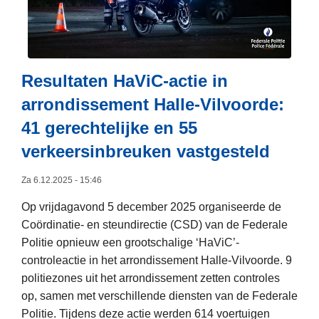
v
m
e
e
r
e
R
r
e
a
Resultaten HaViC-actie in
s
l
arrondissement Halle-Vilvoorde:
u
c
41 gerechtelijke en 55
l
o
t
verkeersinbreuken vastgesteld
h
a
o
Za 6.12.2025 - 15:46
t
l
e
,
Op vrijdagavond 5 december 2025 organiseerde de
n
d
Coördinatie- en steundirectie (CSD) van de Federale
F
r
Politie opnieuw een grootschalige ‘HaViC’-
I
u
controleactie in het arrondissement Halle-Vilvoorde. 9
P
g
politiezones uit het arrondissement zetten controles
A
s
op, samen met verschillende diensten van de Federale
-
e
Politie. Tijdens deze actie werden 614 voertuigen