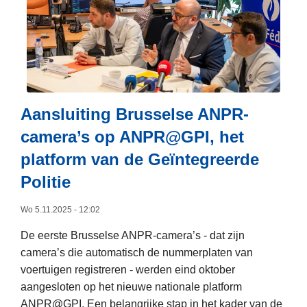
t
r
r
i
o
d
o
v
e
n
e
r
a
r
s
l
D
r
e
r
Aansluiting Brusselse ANPR-
e
a
o
e
camera’s op ANPR@GPI, het
c
n
d
t
platform van de Geïntegreerde
e
4
i
-
Politie
,
e
o
1
d
Wo 5.11.2025 - 12:02
b
4
a
s
De eerste Brusselse ANPR-camera’s - dat zijn
g
e
camera’s die automatisch de nummerplaten van
t
t
r
voertuigen registreren - werden eind oktober
e
e
v
aangesloten op het nieuwe nationale platform
s
g
a
ANPR@GPI. Een belangrijke stap in het kader van de
n