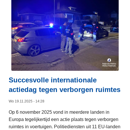
c
k
m
y
o
e
e
b
n
e
e
e
t
r
r
c
r
s
o
k
o
i
v
x
l
n
e
t
e
b
r
u
a
r
F
n
c
e
l
n
t
u
i
e
Succesvolle internationale
i
k
t
l
e
actiedag tegen verborgen ruimtes
e
s
a
n
m
Wo 19.11.2025 - 14:28
a
v
a
n
a
Op 6 november 2025 vond in meerdere landen in
r
d
s
Europa tegelijkertijd een actie plaats tegen verborgen
a
e
t
ruimtes in voertuigen. Politiediensten uit 11 EU-landen
t