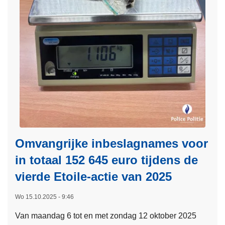
f
n
r
e
a
g
I
r
b
a
n
a
r
c
t
l
i
h
e
e
e
t
r
e
k
e
n
n
e
r
a
L
n
h
t
o
e
i
k
t
o
a
Omvangrijke inbeslagnames voor
s
n
l
t
a
in totaal 152 645 euro tijdens de
e
u
l
P
vierde Etoile-actie van 2025
u
e
o
r
s
Wo 15.10.2025 - 9:46
l
’
a
i
Van maandag 6 tot en met zondag 12 oktober 2025
m
t