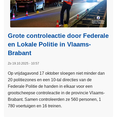
o
n
e
v
i
l
e
n
e
r
g
g
3
e
r
2
Grote controleactie door Federale
z
o
2
e
en Lokale Politie in Vlaams-
e
6
t
p
Brabant
p
e
r
Zo 19.10.2025 - 10:57
r
o
i
c
Op vrijdagavond 17 oktober sloegen niet minder dan
n
e
20 politiezones en een 10-tal directies van de
g
s
Federale Politie de handen in elkaar voor een
o
s
grootscheepse controleactie in de provincie Vlaams-
p
e
Brabant. Samen controleerden ze 560 personen, 1
g
n
780 voertuigen en 16 treinen.
e
-
L
r