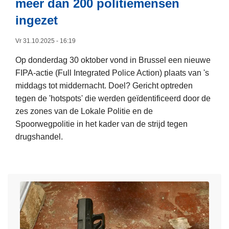
meer dan 200 politiemensen
a
ingezet
n
h
Vr 31.10.2025 - 16:19
o
u
Op donderdag 30 oktober vond in Brussel een nieuwe
d
FIPA-actie (Full Integrated Police Action) plaats van 's
i
middags tot middernacht. Doel? Gericht optreden
n
tegen de 'hotspots' die werden geïdentificeerd door de
g
zes zones van de Lokale Politie en de
e
Spoorwegpolitie in het kader van de strijd tegen
n
drugshandel.
i
L
n
e
d
e
e
s
s
m
t
e
r