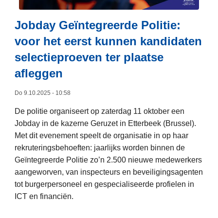
e
i
g
d
r
e
Jobday Geïntegreerde Politie:
i
e
I
n
s
v
voor het eerst kunnen kandidaten
n
a
c
i
t
selectieproeven ter plaatse
a
h
e
e
r
afleggen
g
r
r
a
r
d
n
a
Do 9.10.2025 - 10:58
e
e
a
n
n
E
De politie organiseert op zaterdag 11 oktober een
t
l
s
t
Jobday in de kazerne Geruzet in Etterbeek (Brussel).
i
e
g
o
Met dit evenement speelt de organisatie in op haar
o
i
e
i
rekruteringsbehoeften: jaarlijks worden binnen de
n
d
b
l
Geïntegreerde Politie zo’n 2.500 nieuwe medewerkers
a
i
i
e
aangeworven, van inspecteurs en beveiligingsagenten
l
n
e
-
tot burgerpersoneel en gespecialiseerde profielen in
e
g
d
a
ICT en financiën.
a
v
c
c
L
a