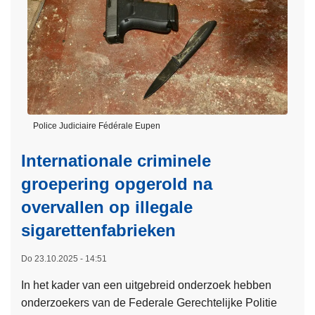
e
i
r
j
o
d
v
t
e
e
r
g
N
e
i
Police Judiciaire Fédérale Eupen
n
e
d
Internationale criminele
u
r
w
groepering opgerold na
u
e
overvallen op illegale
g
F
s
sigarettenfabrieken
I
h
P
a
Do 23.10.2025 - 14:51
A
n
-
In het kader van een uitgebreid onderzoek hebben
d
a
onderzoekers van de Federale Gerechtelijke Politie
e