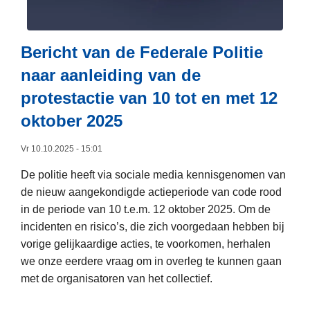
a
r
l
O
i
m
Bericht van de Federale Politie
g
v
naar aanleiding van de
e
a
protestactie van 10 tot en met 12
p
n
o
g
oktober 2025
l
r
Vr 10.10.2025 - 15:01
i
i
t
j
De politie heeft via sociale media kennisgenomen van
i
k
de nieuw aangekondigde actieperiode van code rood
e
e
in de periode van 10 t.e.m. 12 oktober 2025. Om de
-
i
incidenten en risico’s, die zich voorgedaan hebben bij
e
n
vorige gelijkaardige acties, te voorkomen, herhalen
n
b
we onze eerdere vraag om in overleg te kunnen gaan
d
e
met de organisatoren van het collectief.
o
s
L
u
l