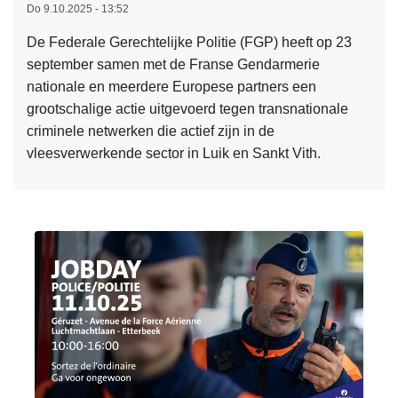
Do 9.10.2025 - 13:52
v
i
l
a
t
1
De Federale Gerechtelijke Politie (FGP) heeft op 23
n
s
5
september samen met de Franse Gendarmerie
d
-
2
nationale en meerdere Europese partners een
e
N
6
grootschalige actie uitgevoerd tegen transnationale
F
e
4
criminele netwerken die actief zijn in de
e
d
5
vleesverwerkende sector in Luik en Sankt Vith.
d
e
e
L
e
r
u
e
r
l
r
e
a
a
o
s
l
n
t
m
e
d
i
e
P
s
j
e
o
-
d
r
l
B
e
o
i
e
n
v
t
l
s