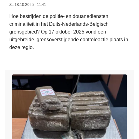
j
Za 18.10.2025 - 11:41
n
l
d
t
l
Hoe bestrijden de politie- en douanediensten
e
r
e
criminaliteit in het Duits-Nederlands-Belgisch
n
o
g
grensgebied? Op 17 oktober 2025 vond een
s
l
a
uitgebreide, grensoverstijgende controleactie plaats in
a
e
l
deze regio.
c
a
e
t
L
c
s
i
e
t
i
e
e
i
g
‘
s
e
a
A
m
d
r
f
e
o
e
l
e
o
t
e
r
r
t
i
o
F
e
d
v
e
n
i
e
d