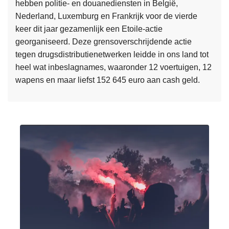
hebben politie- en douanediensten in België,
e
i
Nederland, Luxemburg en Frankrijk voor de vierde
n
e
keer dit jaar gezamenlijk een Etoile-actie
w
i
georganiseerd. Deze grensoverschrijdende actie
e
n
tegen drugsdistributienetwerken leidde in ons land tot
r
V
heel wat inbeslagnames, waaronder 12 voertuigen, 12
k
l
wapens en maar liefst 152 645 euro aan cash geld.
i
a
n
L
a
g
e
m
–
e
s
G
s
-
r
m
B
o
e
r
o
e
a
t
r
b
s
o
a
c
v
n
h
e
t