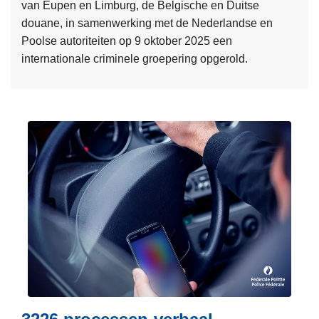
c
van Eupen en Limburg, de Belgische en Duitse
l
t
douane, in samenwerking met de Nederlandse en
i
i
Poolse autoriteiten op 9 oktober 2025 een
n
e
internationale criminele groepering opgerold.
C
i
L
h
n
e
a
B
e
r
r
s
l
u
m
e
s
e
r
s
e
o
e
r
i
l
o
:
v
m
e
e
r
e
I
r
n