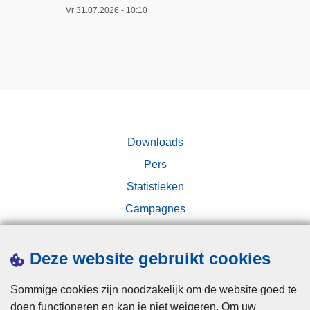
e
e
Vr 31.07.2026 - 10:10
1
r
ï
0
d
n
t
e
t
o
c
e
t
r
g
e
i
r
n
m
e
m
Downloads
i
e
e
n
Pers
r
t
a
d
Statistieken
1
l
e
2
Campagnes
i
P
o
t
o
k
e
l
Deze website gebruikt cookies
t
i
i
o
t
t
Sommige cookies zijn noodzakelijk om de website goed te
b
i
i
doen functioneren en kan je niet weigeren. Om uw
e