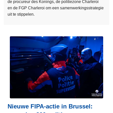
de procureur des Konings, de politiezone Charleroi
en de FGP Charleroi om een samenwerkingsstrategie
uit te stippelen.
L
e
e
s
m
e
e
r
o
v
e
r
3
1
Nieuwe FIPA-actie in Brussel:
a