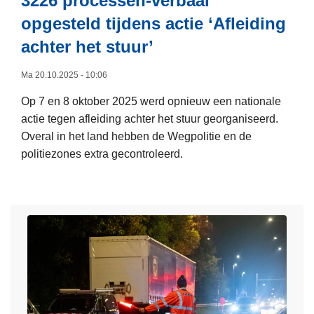
3226 processen-verbaal
d
t
opgesteld tijdens actie ‘Afleiding
a
e
n
achter het stuur’
r
2
n
0
Ma 20.10.2025 - 10:06
a
0
t
Op 7 en 8 oktober 2025 werd opnieuw een nationale
p
i
actie tegen afleiding achter het stuur georganiseerd.
o
o
Overal in het land hebben de Wegpolitie en de
l
n
politiezones extra gecontroleerd.
i
a
L
t
l
e
i
e
e
e
c
s
m
r
m
e
i
e
n
m
e
s
i
r
e
n