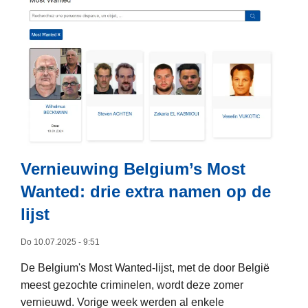
s
m
e
e
r
o
v
e
r
D
Vernieuwing Belgium’s Most
e
Wanted: drie extra namen op de
G
lijst
e
ï
Do 10.07.2025 - 9:51
n
t
De Belgium's Most Wanted-lijst, met de door België
e
meest gezochte criminelen, wordt deze zomer
g
vernieuwd. Vorige week werden al enkele