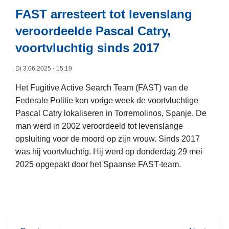
o
d
-
FAST arresteert tot levenslang
r
e
a
m
h
veroordeelde Pascal Catry,
c
e
a
t
voortvluchtig sinds 2017
n
v
i
s
e
e
Di 3.06.2025 - 15:19
e
n
v
Het Fugitive Active Search Team (FAST) van de
n
v
a
Federale Politie kon vorige week de voortvluchtige
s
a
n
Pascal Catry lokaliseren in Torremolinos, Spanje. De
m
n
2
man werd in 2002 veroordeeld tot levenslange
o
G
0
opsluiting voor de moord op zijn vrouw. Sinds 2017
k
e
2
was hij voortvluchtig. Hij werd op donderdag 29 mei
k
n
5
2025 opgepakt door het Spaanse FAST-team.
e
t
:
l
L
b
e
e
e
s
s
t