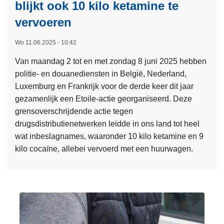
e
blijkt ook 10 kilo ketamine te
o
i
i
s
vervoeren
s
d
t
t
i
Wo 11.06.2025 - 10:42
i
n
a
Van maandag 2 tot en met zondag 8 juni 2025 hebben
s
g
n
politie- en douanediensten in België, Nederland,
c
v
t
Luxemburg en Frankrijk voor de derde keer dit jaar
h
a
e
gezamenlijk een Etoile-actie georganiseerd. Deze
e
n
d
grensoverschrijdende actie tegen
m
d
-
drugsdistributienetwerken leidde in ons land tot heel
u
e
l
wat inbeslagnames, waaronder 10 kilo ketamine en 9
z
p
i
kilo cocaïne, allebei vervoerd met een huurwagen.
i
r
j
e
o
L
s
k
t
e
t
g
e
e
r
s
s
o
t
m