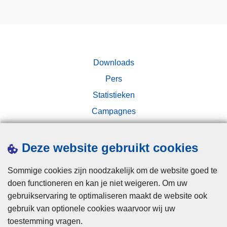
e
a
e
n
r
c
t
a
t
n
Downloads
o
n
Pers
t
a
l
Statistieken
b
e
i
Campagnes
v
s
e
i
n
Deze website gebruikt cookies
n
s
b
l
Sommige cookies zijn noodzakelijk om de website goed te
i
a
doen functioneren en kan je niet weigeren. Om uw
j
Disclaimer
n
gebruikservaring te optimaliseren maakt de website ook
c
g
gebruik van optionele cookies waarvoor wij uw
Privacy
o
v
toestemming vragen.
n
Cookies