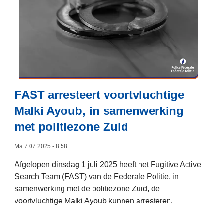
s
e
g
t
r
e
o
n
a
v
o
n
e
p
t
r
2
e
1
1
d
6
FAST arresteert voortvluchtige
j
:
8
u
Malki Ayoub, in samenwerking
d
d
l
r
met politiezone Zuid
r
i
i
u
Ma 7.07.2025 - 8:58
e
g
e
g
Afgelopen dinsdag 1 juli 2025 heeft het Fugitive Active
x
e
Search Team (FAST) van de Federale Politie, in
t
r
samenwerking met de politiezone Zuid, de
r
e
voortvluchtige Malki Ayoub kunnen arresteren.
a
l