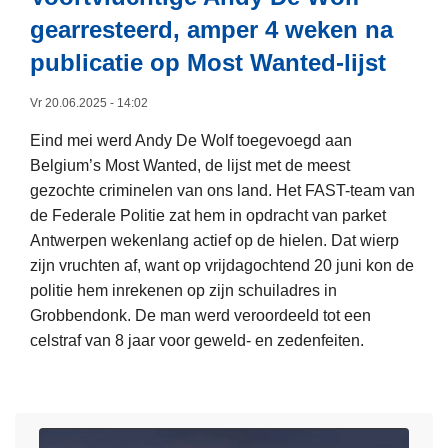
t
p
a
gearresteerd, amper 4 weken na
i
e
n
g
publicatie op Most Wanted-lijst
n
c
e
i
e
M
Vr 20.06.2025 - 14:02
n
r
a
Eind mei werd Andy De Wolf toegevoegd aan
e
i
l
Belgium’s Most Wanted, de lijst met de meest
e
n
k
gezochte criminelen van ons land. Het FAST-team van
n
g
i
de Federale Politie zat hem in opdracht van parket
h
v
A
Antwerpen wekenlang actief op de hielen. Dat wierp
a
e
y
zijn vruchten af, want op vrijdagochtend 20 juni kon de
l
r
o
politie hem inrekenen op zijn schuiladres in
f
n
u
Grobbendonk. De man werd veroordeeld tot een
j
i
b
celstraf van 8 jaar voor geweld- en zedenfeiten.
a
e
,
a
u
L
i
r
w
e
n
t
d
e
s
i