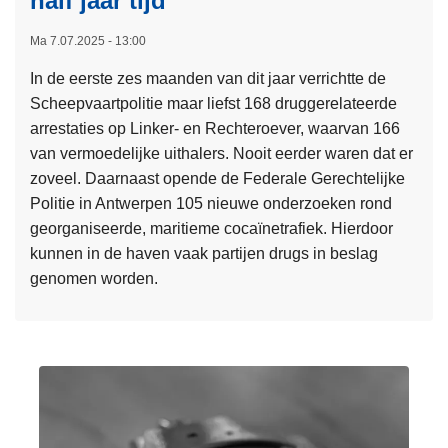
half jaar tijd
i
e
e
e
Ma 7.07.2025 - 13:00
u
n
w
In de eerste zes maanden van dit jaar verrichtte de
a
i
Scheepvaartpolitie maar liefst 168 druggerelateerde
a
n
arrestaties op Linker- en Rechteroever, waarvan 166
n
g
van vermoedelijke uithalers. Nooit eerder waren dat er
t
B
zoveel. Daarnaast opende de Federale Gerechtelijke
a
e
Politie in Antwerpen 105 nieuwe onderzoeken rond
l
l
georganiseerde, maritieme cocaïnetrafiek. Hierdoor
v
g
kunnen in de haven vaak partijen drugs in beslag
e
i
genomen worden.
r
u
L
j
m
e
a
’
e
a
s
s
r
M
m
d
o
e
a