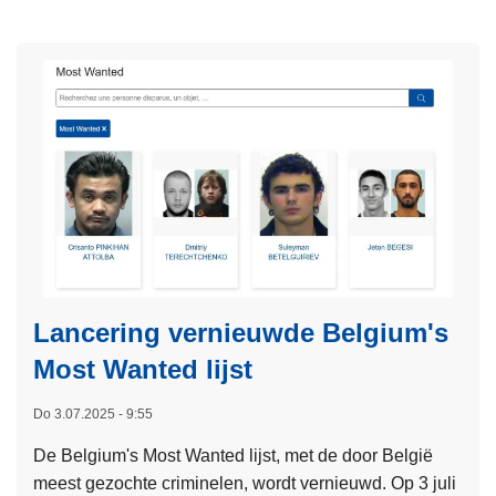
L
n
a
e
a
t
e
m
e
s
e
e
m
n
r
e
o
d
e
p
e
r
d
a
o
e
r
v
l
r
e
i
e
r
j
s
Lancering vernieuwde Belgium's
F
s
t
A
Most Wanted lijst
t
a
S
t
Do 3.07.2025 - 9:55
T
i
a
De Belgium's Most Wanted lijst, met de door België
e
r
meest gezochte criminelen, wordt vernieuwd. Op 3 juli
s