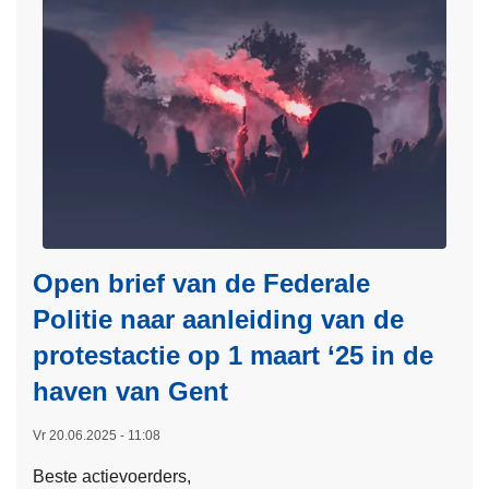
e
s
a
j
B
m
m
d
e
e
e
l
e
n
g
r
w
i
o
e
u
v
r
m
e
k
'
r
i
s
V
n
M
o
Open brief van de Federale
g
o
o
m
Politie naar aanleiding van de
s
r
e
protestactie op 1 maart ‘25 in de
t
t
t
v
haven van Gent
p
a
l
o
Vr 20.06.2025 - 11:08
n
u
l
t
c
i
Beste actievoerders,