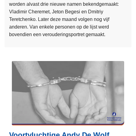
r
worden alvast drie nieuwe namen bekendgemaakt:
i
e
Vladimir Cheremet, Jeton Begesi en Dmitriy
n
s
Teretchenko. Later deze maand volgen nog vijf
d
t
anderen. Van enkele personen op de lijst werd
e
e
bovendien een verouderingsportret gemaakt.
h
e
a
L
r
v
e
t
e
e
v
n
s
o
v
m
o
a
e
r
n
e
t
A
r
v
n
o
l
t
v
u
w
e
c
e
r
h
Voortvluchtige Andy De Wolf
r
L