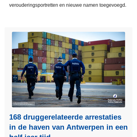
r
verouderingsportretten en nieuwe namen toegevoegd.
e
L
e
e
r
e
d
s
e
m
P
e
o
e
l
r
i
o
t
v
i
e
e
r
v
V
i
e
168 druggerelateerde arrestaties
e
r
in de haven van Antwerpen in een
r
n
t