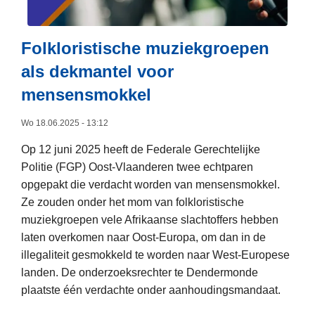
r
e
r
n
e
Folkloristische muziekgroepen
b
s
als dekmantel voor
r
t
i
mensensmokkel
e
e
e
f
Wo 18.06.2025 - 13:12
r
v
d
Op 12 juni 2025 heeft de Federale Gerechtelijke
a
,
Politie (FGP) Oost-Vlaanderen twee echtparen
n
a
opgepakt die verdacht worden van mensensmokkel.
d
m
Ze zouden onder het mom van folkloristische
e
p
muziekgroepen vele Afrikaanse slachtoffers hebben
F
e
laten overkomen naar Oost-Europa, om dan in de
e
r
illegaliteit gesmokkeld te worden naar West-Europese
d
4
landen. De onderzoeksrechter te Dendermonde
e
w
plaatste één verdachte onder aanhoudingsmandaat.
r
e
L
a