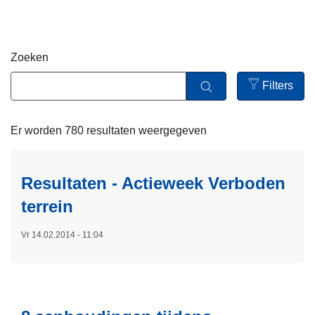
i
n
e
h
o
Zoeken
u
d
Filters
g
Open
a
filters
Er worden 780 resultaten weergegeven
a
n
Resultaten - Actieweek Verboden
terrein
Vr 14.02.2014 - 11:04
L
e
e
s