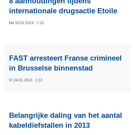
8 aanhoudingen tijdens
m
internationale drugsactie Etoile
e
e
Ma 10.02.2014 - 1:12
r
L
o
e
v
e
e
s
FAST arresteert Franse crimineel
r
m
R
in Brusselse binnenstad
e
e
e
s
Vr 24.01.2014 - 1:12
r
u
L
o
l
e
v
t
e
e
a
s
Belangrijke daling van het aantal
r
t
m
8
kabeldiefstallen in 2013
e
e
a
n
e