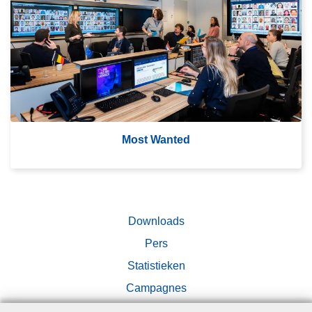
m
's
M
o
st
W
a
nt
Most Wanted
e
d
Downloads
Pers
Statistieken
Campagnes