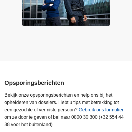
c
j
h
e
u
g
i
e
l
e
t
n
s
m
o
o
m
m
s
e
o
n
Opsporingsberichten
o
t
k
v
Bekijk onze opsporingsberichten en help ons bij het
m
e
ophelderen van dossiers. Hebt u tips met betrekking tot
e
r
een gezochte of vermiste persoon?
Gebruik ons formulier
n
v
om ze door te geven of bel naar 0800 30 300 (+32 554 44
s
e
88 voor het buitenland).
e
e