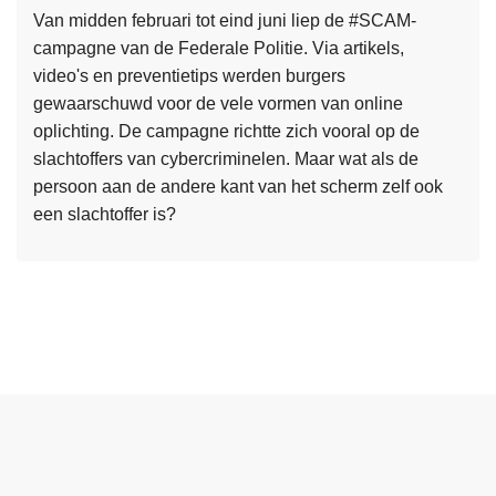
t
v
Van midden februari tot eind juni liep de #SCAM-
e
l
campagne van de Federale Politie. Via artikels,
e
u
video's en preventietips werden burgers
m
c
gewaarschuwd voor de vele vormen van online
b
h
oplichting. De campagne richtte zich vooral op de
e
t
slachtoffers van cybercriminelen. Maar wat als de
h
i
persoon aan de andere kant van het scherm zelf ook
e
g
een slachtoffer is?
e
e
L
r
N
e
d
e
e
e
d
s
r
e
m
,
r
e
e
l
e
e
a
r
n
n
o
j
d