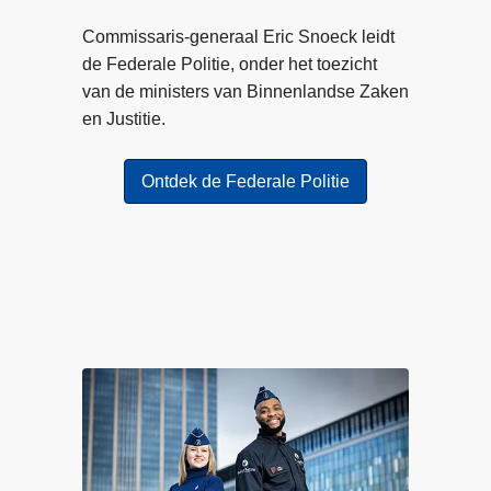
r
a
o
Commissaris-generaal Eric Snoeck leidt
c
n
de Federale Politie, onder het toezicht
t
l
van de ministers van Binnenlandse Zaken
h
i
en Justitie.
e
n
b
e
t
Ontdek de Federale Politie
o
p
e
l
n
i
w
c
a
h
a
t
r
i
i
n
n
g
j
s
e