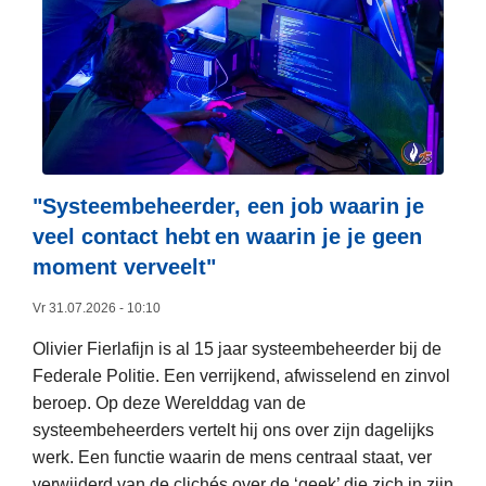
e
r
o
v
e
r
F
e
"Systeembeheerder, een job waarin je
d
veel contact hebt en waarin je je geen
e
moment verveelt"​
r
a
Vr 31.07.2026 - 10:10
l
Olivier Fierlafijn is al 15 jaar systeembeheerder bij de
e
Federale Politie. Een verrijkend, afwisselend en zinvol
P
beroep. Op deze Werelddag van de
o
systeembeheerders vertelt hij ons over zijn dagelijks
l
werk. Een functie waarin de mens centraal staat, ver
i
verwijderd van de clichés over de ‘geek’ die zich in zijn