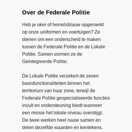
v
o
e
e
b
Over de Federale Politie
r
r
w
B
Heb je oker of hemelsblauw opgemerkt
a
l
op onze uniformen en voertuigen? Ze
a
u
dienen om een onderscheid te maken
r
e
tussen de Federale Politie en de Lokale
i
H
Politie. Samen vormen ze de
n
e
Geïntegreerde Politie.
j
a
e
r
De Lokale Politie verzekert de zeven
v
t
basisfunctionaliteiten binnen het
e
:
territorium van haar zone, terwijl de
e
a
Federale Politie gespecialiseerde functies
l
c
invult en ondersteuning biedt wanneer
c
h
een missie het lokale niveau overstijgt.
o
t
De twee werken heel nauw samen en
n
e
delen dezelfde waarden en kentekens.
t