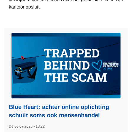
t
kantoor opsluit.
i
L
e
e
a
e
r
s
r
m
e
e
s
e
t
r
e
o
e
v
r
e
t
r
v
"
Blue Heart: achter online oplichting
o
S
o
schuilt soms ook mensenhandel
y
r
Do 30.07.2026 - 13:22
s
t