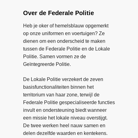
v
o
e
e
b
Over de Federale Politie
r
r
w
B
Heb je oker of hemelsblauw opgemerkt
a
l
op onze uniformen en voertuigen? Ze
a
u
dienen om een onderscheid te maken
r
e
tussen de Federale Politie en de Lokale
i
H
Politie. Samen vormen ze de
n
e
Geïntegreerde Politie.
j
a
e
r
De Lokale Politie verzekert de zeven
v
t
basisfunctionaliteiten binnen het
e
:
territorium van haar zone, terwijl de
e
a
Federale Politie gespecialiseerde functies
l
c
invult en ondersteuning biedt wanneer
c
h
een missie het lokale niveau overstijgt.
o
t
De twee werken heel nauw samen en
n
e
delen dezelfde waarden en kentekens.
t