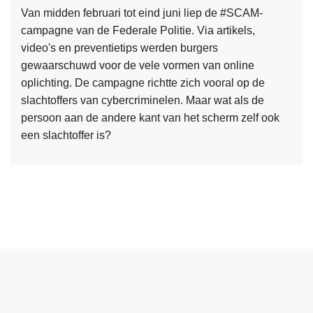
t
v
Van midden februari tot eind juni liep de #SCAM-
e
l
campagne van de Federale Politie. Via artikels,
e
u
video's en preventietips werden burgers
m
c
gewaarschuwd voor de vele vormen van online
b
h
oplichting. De campagne richtte zich vooral op de
e
t
slachtoffers van cybercriminelen. Maar wat als de
h
i
persoon aan de andere kant van het scherm zelf ook
e
g
een slachtoffer is?
e
e
L
r
N
e
d
e
e
e
d
s
r
e
m
,
r
e
e
l
e
e
a
r
n
n
o
j
d