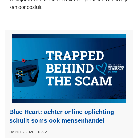
t
kantoor opsluit.
i
L
e
e
a
e
r
s
r
m
e
e
s
e
t
r
e
o
e
v
r
e
t
r
v
"
Blue Heart: achter online oplichting
o
S
o
schuilt soms ook mensenhandel
y
r
Do 30.07.2026 - 13:22
s
t