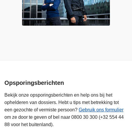
c
j
h
e
u
g
i
e
l
e
t
n
s
m
o
o
m
m
s
e
o
n
Opsporingsberichten
o
t
k
v
Bekijk onze opsporingsberichten en help ons bij het
m
e
ophelderen van dossiers. Hebt u tips met betrekking tot
e
r
een gezochte of vermiste persoon?
Gebruik ons formulier
n
v
om ze door te geven of bel naar 0800 30 300 (+32 554 44
s
e
88 voor het buitenland).
e
e