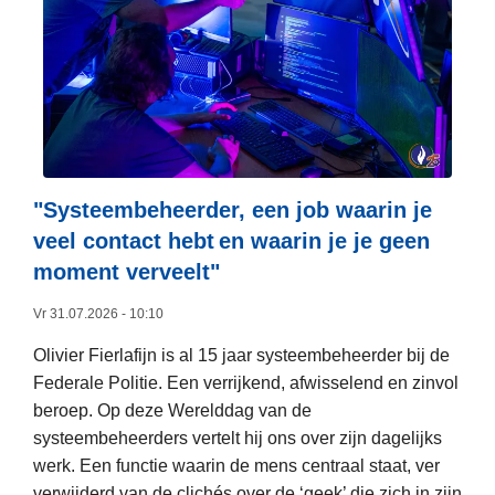
e
r
o
v
e
r
F
e
"Systeembeheerder, een job waarin je
d
veel contact hebt en waarin je je geen
e
moment verveelt"​
r
a
Vr 31.07.2026 - 10:10
l
Olivier Fierlafijn is al 15 jaar systeembeheerder bij de
e
Federale Politie. Een verrijkend, afwisselend en zinvol
P
beroep. Op deze Werelddag van de
o
systeembeheerders vertelt hij ons over zijn dagelijks
l
werk. Een functie waarin de mens centraal staat, ver
i
verwijderd van de clichés over de ‘geek’ die zich in zijn