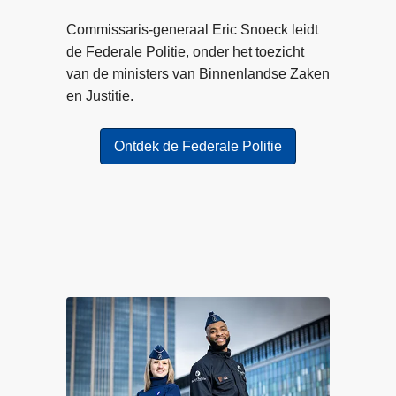
r
a
o
Commissaris-generaal Eric Snoeck leidt
c
n
de Federale Politie, onder het toezicht
t
l
van de ministers van Binnenlandse Zaken
h
i
en Justitie.
e
n
b
e
t
Ontdek de Federale Politie
o
p
e
l
n
i
w
c
a
h
a
t
r
i
i
n
n
g
j
s
e