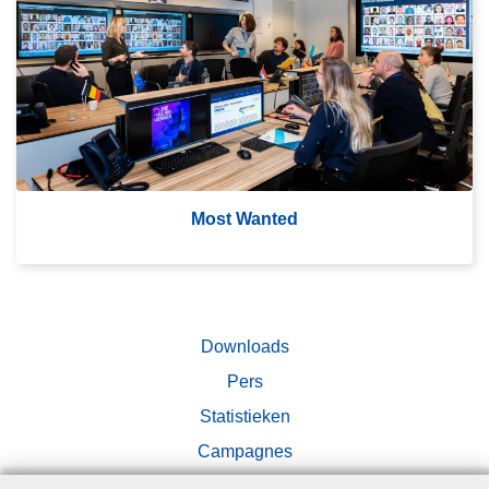
m
's
M
o
st
W
a
nt
Most Wanted
e
d
Downloads
Pers
Statistieken
Campagnes