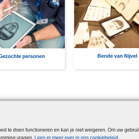
e
n
d
e
v
a
n
Bende van Nijvel
Gezochte personen
N
ij
v
e
l
d te doen functioneren en kan je niet weigeren. Om uw gebrui
Disclaimer
Privacy
Cookies
Toegankelijkheid
temming vragen.
Lees er meer over in ons cookiebeleid
.