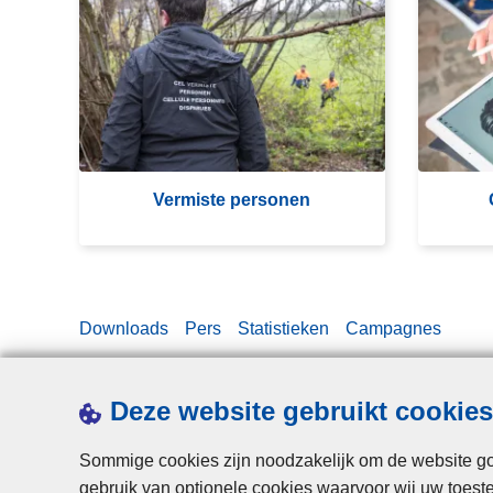
e
e
r
z
m
o
is
c
te
h
p
t
e
e
Vermiste personen
rs
p
o
e
n
r
e
s
Downloads
Pers
Statistieken
Campagnes
n
o
n
e
Deze website gebruikt cookies
n
Sommige cookies zijn noodzakelijk om de website goe
gebruik van optionele cookies waarvoor wij uw toes