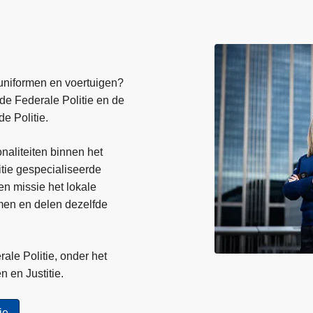
uniformen en voertuigen?
e Federale Politie en de
e Politie.
naliteiten binnen het
itie gespecialiseerde
en missie het lokale
men en delen dezelfde
ale Politie, onder het
n en Justitie.
ie