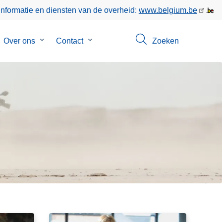
informatie en diensten van de overheid:
www.belgium.be
bmenu
Over ons
Submenu
Contact
Submenu
Zoeken
van
van
poringen
Over
Contact
ons