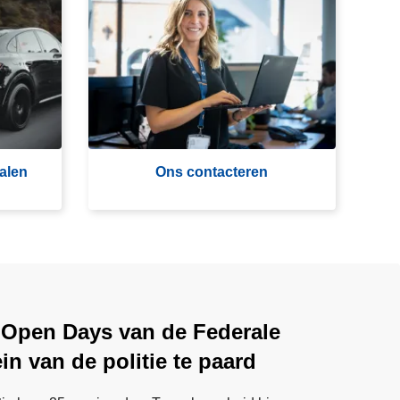
O
n
s
c
o
n
t
a
alen
Ons contacteren
ct
e
r
e
n
 Open Days van de Federale
ein van de politie te paard