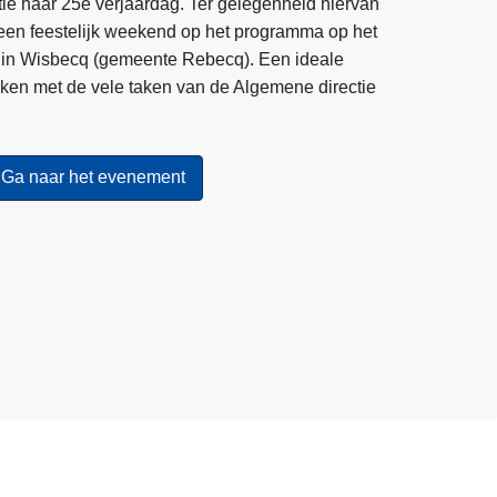
litie haar 25e verjaardag. Ter gelegenheid hiervan
 een feestelijk weekend op het programma op het
ard in Wisbecq (gemeente Rebecq). Een ideale
ken met de vele taken van de Algemene directie
Ga naar het evenement