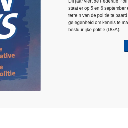
Dit jaar viert de Federale Po
t
staat er op 5 en 6 september
a
terrein van de politie te pa
l
gelegenheid om kennis te ma
e
bestuurlijke politie (DGA).
n