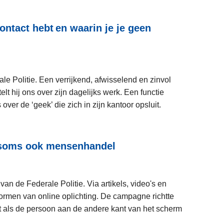
ontact hebt en waarin je je geen
rale Politie. Een verrijkend, afwisselend en zinvol
 hij ons over zijn dagelijks werk. Een functie
over de ‘geek’ die zich in zijn kantoor opsluit.
L
lt soms ook mensenhandel
e
e
s
n de Federale Politie. Via artikels, video's en
m
rmen van online oplichting. De campagne richtte
e
at als de persoon aan de andere kant van het scherm
e
r