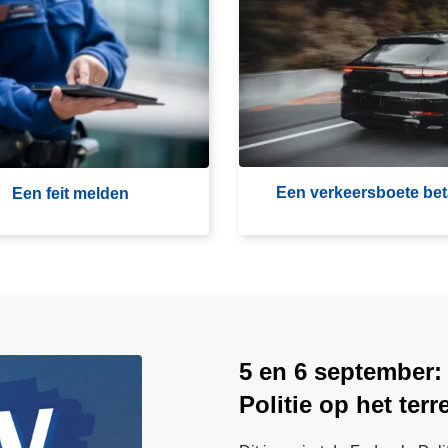
E
e
n
v
e
r
k
e
Een verkeersboete bet
Een feit melden
e
r
s
b
o
e
t
5 en 6 september:
e
Politie op het terr
b
e