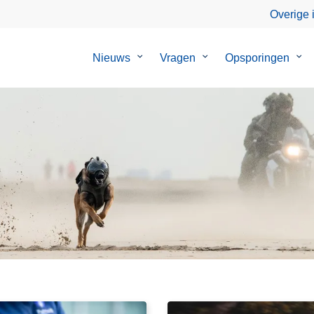
Overige 
Nieuws
Submenu
Vragen
Submenu
Opsporingen
Su
van
van
van
Nieuws
Vragen
Ops