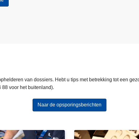
ophelderen van dossiers. Hebt u tips met betrekking tot een ge
 88 voor het buitenland).
Naar de opsporingsberichten
B