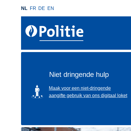
O
NL
FR
DE
EN
v
e
r
s
l
a
a
n
e
Niet dringende hulp
n
n
SVG
Maak voor een niet-dringende
a
aangifte gebruik van ons digitaal loket
a
r
d
e
i
Gebruik