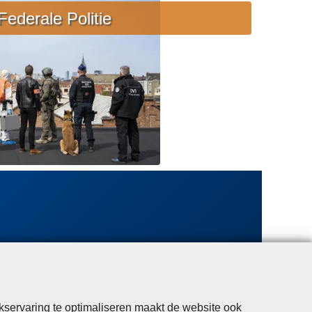
e
Federale Politie
b
i
j
s
t
a
n
d
kservaring te optimaliseren maakt de website ook