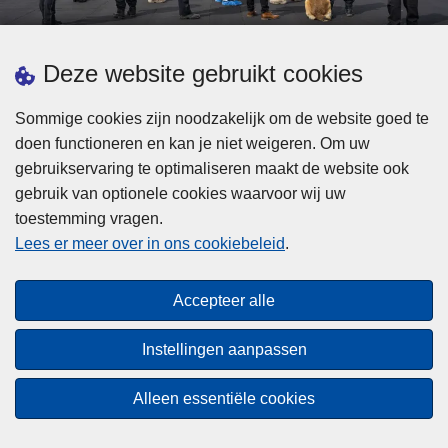
d
h
e
t
L
p
Deze website gebruikt cookies
Meer informatie
s
e
ol
t
e
iti
Sommige cookies zijn noodzakelijk om de website goed te
b
s
Statistieken
e
doen functioneren en kan je niet weigeren. Om uw
i
m
Geïntegreerde Politie
?
gebruikservaring te optimaliseren maakt de website ook
j
e
Vaste Commissie van de Lokale Politie
gebruik van optionele cookies waarvoor wij uw
z
e
toestemming vragen.
i
Communicatiecampagnes
r
Lees er meer over in ons cookiebeleid
.
j
o
n
v
Disclaimer
d
e
Accepteer alle
Privacy
e
r
p
Cookies
F
Instellingen aanpassen
o
e
Toegankelijkheid
l
d
Alleen essentiële cookies
i
© 2026 Politie.be
e
t