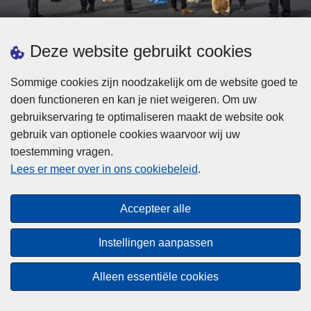
d
h
e
t
L
p
Deze website gebruikt cookies
Meer informatie
s
e
ol
t
e
iti
Sommige cookies zijn noodzakelijk om de website goed te
b
s
Statistieken
e
doen functioneren en kan je niet weigeren. Om uw
i
m
Geïntegreerde Politie
?
gebruikservaring te optimaliseren maakt de website ook
j
e
Vaste Commissie van de Lokale Politie
gebruik van optionele cookies waarvoor wij uw
z
e
toestemming vragen.
i
Communicatiecampagnes
r
Lees er meer over in ons cookiebeleid
.
j
o
n
v
Disclaimer
d
e
Accepteer alle
Privacy
e
r
p
Cookies
F
Instellingen aanpassen
o
e
Toegankelijkheid
l
d
Alleen essentiële cookies
i
© 2026 Politie.be
e
t