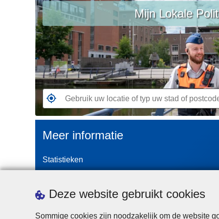
n
Mijn Lokale Polit
uw
h
locatie
o
of
u
typ
d
uw
g
stad
a
of
a
postcode
G
n
a
n
Meer informatie
a
a
Statistieken
r
d
Geïntegreerde Politie
e
Vaste Commissie van de Lokale Politie
Deze website gebruikt cookies
d
Communicatiecampagnes
i
Sommige cookies zijn noodzakelijk om de website goe