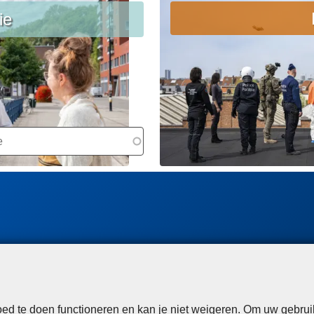
e
e
ie
e
e
s
s
m
m
e
e
e
e
r
r
o
o
v
v
e
e
L
r
r
e
O
E
e
p
e
s
s
n
m
p
jo
e
o
b
e
ri
bi
r
d te doen functioneren en kan je niet weigeren. Om uw gebrui
n
j