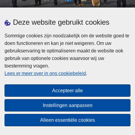
d
h
e
t
L
p
Deze website gebruikt cookies
Meer informatie
s
e
ol
t
e
iti
Sommige cookies zijn noodzakelijk om de website goed te
b
s
Statistieken
e
doen functioneren en kan je niet weigeren. Om uw
i
m
Geïntegreerde Politie
?
gebruikservaring te optimaliseren maakt de website ook
j
e
Vaste Commissie van de Lokale Politie
gebruik van optionele cookies waarvoor wij uw
z
e
toestemming vragen.
i
Communicatiecampagnes
r
Lees er meer over in ons cookiebeleid
.
j
o
n
v
Disclaimer
d
e
Accepteer alle
Privacy
e
r
p
Cookies
F
Instellingen aanpassen
o
e
Toegankelijkheid
l
d
Alleen essentiële cookies
i
© 2026 Politie.be
e
t