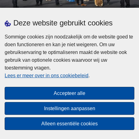
d
h
e
t
L
p
Deze website gebruikt cookies
Meer informatie
s
e
ol
t
e
iti
Sommige cookies zijn noodzakelijk om de website goed te
b
s
Statistieken
e
doen functioneren en kan je niet weigeren. Om uw
i
m
Geïntegreerde Politie
?
gebruikservaring te optimaliseren maakt de website ook
j
e
Vaste Commissie van de Lokale Politie
gebruik van optionele cookies waarvoor wij uw
z
e
toestemming vragen.
i
Communicatiecampagnes
r
Lees er meer over in ons cookiebeleid
.
j
o
n
v
Disclaimer
d
e
Accepteer alle
Privacy
e
r
p
Cookies
F
Instellingen aanpassen
o
e
Toegankelijkheid
l
d
Alleen essentiële cookies
i
© 2026 Politie.be
e
t