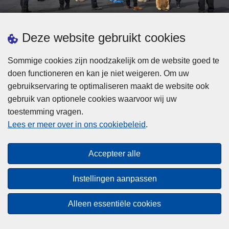
d
h
e
t
L
p
Deze website gebruikt cookies
Meer informatie
s
e
ol
t
e
iti
Sommige cookies zijn noodzakelijk om de website goed te
b
s
Statistieken
e
doen functioneren en kan je niet weigeren. Om uw
i
m
Geïntegreerde Politie
?
gebruikservaring te optimaliseren maakt de website ook
j
e
Vaste Commissie van de Lokale Politie
gebruik van optionele cookies waarvoor wij uw
z
e
toestemming vragen.
i
Communicatiecampagnes
r
Lees er meer over in ons cookiebeleid
.
j
o
n
v
Disclaimer
d
e
Accepteer alle
Privacy
e
r
p
Cookies
F
Instellingen aanpassen
o
e
Toegankelijkheid
l
d
Alleen essentiële cookies
i
© 2026 Politie.be
e
t