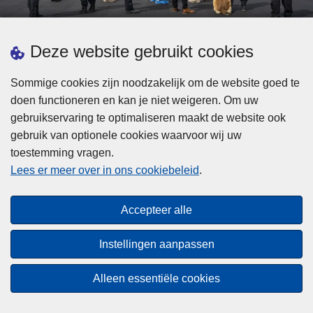
d
h
e
t
L
p
Deze website gebruikt cookies
Meer informatie
s
e
ol
t
e
iti
Sommige cookies zijn noodzakelijk om de website goed te
b
s
Statistieken
e
doen functioneren en kan je niet weigeren. Om uw
i
m
Geïntegreerde Politie
?
gebruikservaring te optimaliseren maakt de website ook
j
e
Vaste Commissie van de Lokale Politie
gebruik van optionele cookies waarvoor wij uw
z
e
toestemming vragen.
i
Communicatiecampagnes
r
Lees er meer over in ons cookiebeleid
.
j
o
n
v
Disclaimer
d
e
Accepteer alle
Privacy
e
r
p
Cookies
F
Instellingen aanpassen
o
e
Toegankelijkheid
l
d
Alleen essentiële cookies
i
© 2026 Politie.be
e
t