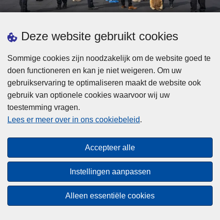
d
h
e
t
L
p
Deze website gebruikt cookies
Meer informatie
s
e
ol
t
e
iti
Sommige cookies zijn noodzakelijk om de website goed te
b
s
Statistieken
e
doen functioneren en kan je niet weigeren. Om uw
i
m
Geïntegreerde Politie
?
gebruikservaring te optimaliseren maakt de website ook
j
e
Vaste Commissie van de Lokale Politie
gebruik van optionele cookies waarvoor wij uw
z
e
toestemming vragen.
i
Communicatiecampagnes
r
Lees er meer over in ons cookiebeleid
.
j
o
n
v
Disclaimer
d
e
Accepteer alle
Privacy
e
r
p
Cookies
F
Instellingen aanpassen
o
e
Toegankelijkheid
l
d
Alleen essentiële cookies
i
© 2026 Politie.be
e
t