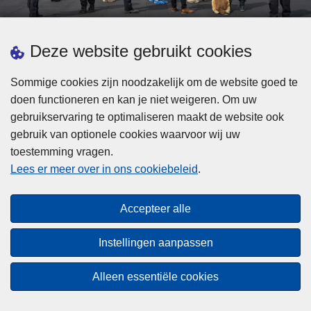
d
h
e
t
L
p
Deze website gebruikt cookies
Meer informatie
s
e
ol
t
e
iti
Sommige cookies zijn noodzakelijk om de website goed te
b
s
Statistieken
e
doen functioneren en kan je niet weigeren. Om uw
i
m
Geïntegreerde Politie
?
gebruikservaring te optimaliseren maakt de website ook
j
e
Vaste Commissie van de Lokale Politie
gebruik van optionele cookies waarvoor wij uw
z
e
toestemming vragen.
i
Communicatiecampagnes
r
Lees er meer over in ons cookiebeleid
.
j
o
n
v
Disclaimer
d
e
Accepteer alle
Privacy
e
r
p
Cookies
F
Instellingen aanpassen
o
e
Toegankelijkheid
l
d
Alleen essentiële cookies
i
© 2026 Politie.be
e
t