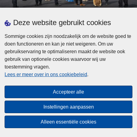
d
h
e
t
L
p
Deze website gebruikt cookies
Meer informatie
s
e
ol
t
e
iti
Sommige cookies zijn noodzakelijk om de website goed te
b
s
Statistieken
e
doen functioneren en kan je niet weigeren. Om uw
i
m
Geïntegreerde Politie
?
gebruikservaring te optimaliseren maakt de website ook
j
e
Vaste Commissie van de Lokale Politie
gebruik van optionele cookies waarvoor wij uw
z
e
toestemming vragen.
i
Communicatiecampagnes
r
Lees er meer over in ons cookiebeleid
.
j
o
n
v
Disclaimer
d
e
Accepteer alle
Privacy
e
r
p
Cookies
F
Instellingen aanpassen
o
e
Toegankelijkheid
l
d
Alleen essentiële cookies
i
© 2026 Politie.be
e
t