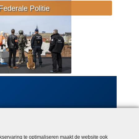
e
Federale Politie
b
i
j
s
t
a
n
d
kservaring te optimaliseren maakt de website ook