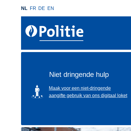
O
NL
FR
DE
EN
v
e
r
s
l
a
a
n
e
Niet dringende hulp
n
n
SVG
Maak voor een niet-dringende
a
aangifte gebruik van ons digitaal loket
a
r
d
e
i
Gebruik