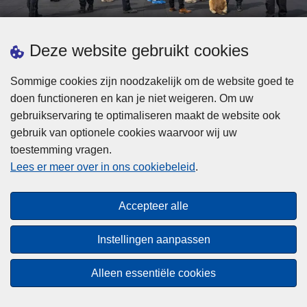
d
h
e
t
L
p
Deze website gebruikt cookies
Meer informatie
s
e
ol
t
e
iti
Sommige cookies zijn noodzakelijk om de website goed te
b
s
Statistieken
e
doen functioneren en kan je niet weigeren. Om uw
i
m
Geïntegreerde Politie
?
gebruikservaring te optimaliseren maakt de website ook
j
e
Vaste Commissie van de Lokale Politie
gebruik van optionele cookies waarvoor wij uw
z
e
toestemming vragen.
i
Communicatiecampagnes
r
Lees er meer over in ons cookiebeleid
.
j
o
n
v
Disclaimer
d
e
Accepteer alle
Privacy
e
r
p
Cookies
F
Instellingen aanpassen
o
e
Toegankelijkheid
l
d
Alleen essentiële cookies
i
© 2026 Politie.be
e
t