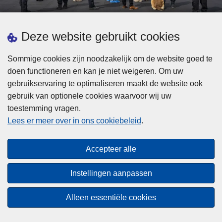
d
h
e
t
L
p
Deze website gebruikt cookies
Meer informatie
s
e
ol
t
e
iti
Sommige cookies zijn noodzakelijk om de website goed te
b
s
Statistieken
e
doen functioneren en kan je niet weigeren. Om uw
i
m
Geïntegreerde Politie
?
gebruikservaring te optimaliseren maakt de website ook
j
e
Vaste Commissie van de Lokale Politie
gebruik van optionele cookies waarvoor wij uw
z
e
toestemming vragen.
i
Communicatiecampagnes
r
Lees er meer over in ons cookiebeleid
.
j
o
n
v
Disclaimer
d
e
Accepteer alle
Privacy
e
r
p
Cookies
F
Instellingen aanpassen
o
e
Toegankelijkheid
l
d
Alleen essentiële cookies
i
© 2026 Politie.be
e
t