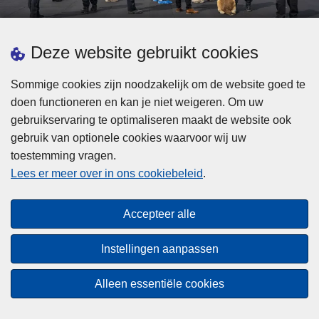
d
h
e
t
L
p
Deze website gebruikt cookies
Meer informatie
s
e
ol
t
e
iti
Sommige cookies zijn noodzakelijk om de website goed te
b
s
Statistieken
e
doen functioneren en kan je niet weigeren. Om uw
i
m
Geïntegreerde Politie
?
gebruikservaring te optimaliseren maakt de website ook
j
e
Vaste Commissie van de Lokale Politie
gebruik van optionele cookies waarvoor wij uw
z
e
toestemming vragen.
i
Communicatiecampagnes
r
Lees er meer over in ons cookiebeleid
.
j
o
n
v
Disclaimer
d
e
Accepteer alle
Privacy
e
r
p
Cookies
F
Instellingen aanpassen
o
e
Toegankelijkheid
l
d
Alleen essentiële cookies
i
© 2026 Politie.be
e
t