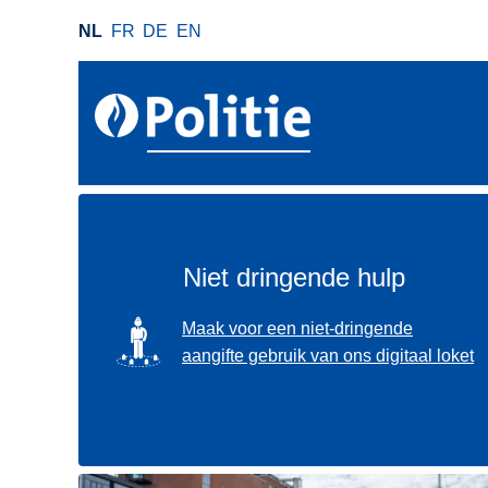
O
NL
FR
DE
EN
v
e
r
s
l
a
a
n
e
Niet dringende hulp
n
n
SVG
Maak voor een niet-dringende
a
aangifte gebruik van ons digitaal loket
a
r
d
e
i
Gebruik