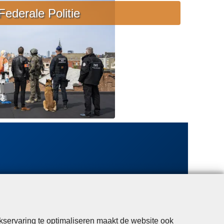
e
Federale Politie
b
i
j
s
t
a
n
d
kservaring te optimaliseren maakt de website ook