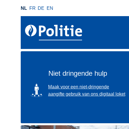
O
NL
FR
DE
EN
v
e
r
s
l
a
a
n
e
Niet dringende hulp
n
n
SVG
Maak voor een niet-dringende
a
aangifte gebruik van ons digitaal loket
a
r
d
e
i
Gebruik