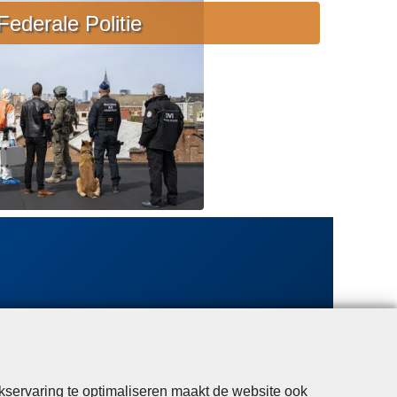
e
Federale Politie
b
i
j
s
t
a
n
d
kservaring te optimaliseren maakt de website ook