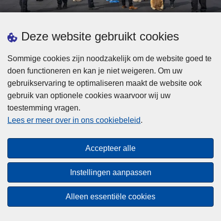
d
h
e
t
L
p
Deze website gebruikt cookies
Meer informatie
s
e
ol
t
e
iti
Sommige cookies zijn noodzakelijk om de website goed te
b
s
Statistieken
e
doen functioneren en kan je niet weigeren. Om uw
i
m
Geïntegreerde Politie
?
gebruikservaring te optimaliseren maakt de website ook
j
e
Vaste Commissie van de Lokale Politie
gebruik van optionele cookies waarvoor wij uw
z
e
toestemming vragen.
i
Communicatiecampagnes
r
Lees er meer over in ons cookiebeleid
.
j
o
n
v
Disclaimer
d
e
Accepteer alle
Privacy
e
r
p
Cookies
F
Instellingen aanpassen
o
e
Toegankelijkheid
l
d
Alleen essentiële cookies
i
© 2026 Politie.be
e
t