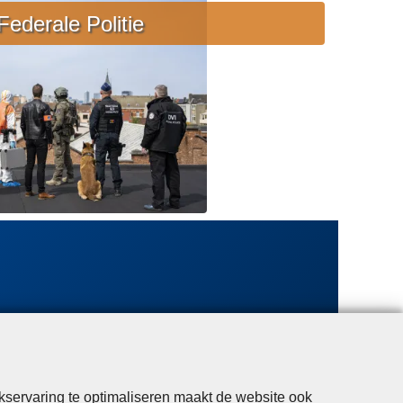
e
Federale Politie
b
i
j
s
t
a
n
d
kservaring te optimaliseren maakt de website ook