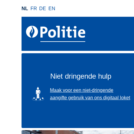
O
NL
FR
DE
EN
v
e
r
s
l
a
a
n
e
Niet dringende hulp
n
n
SVG
Maak voor een niet-dringende
a
aangifte gebruik van ons digitaal loket
a
r
d
e
i
Gebruik