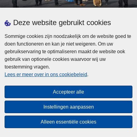
d
h
e
t
L
p
Deze website gebruikt cookies
Meer informatie
s
e
ol
t
e
iti
Sommige cookies zijn noodzakelijk om de website goed te
b
s
Statistieken
e
doen functioneren en kan je niet weigeren. Om uw
i
m
Geïntegreerde Politie
?
gebruikservaring te optimaliseren maakt de website ook
j
e
Vaste Commissie van de Lokale Politie
gebruik van optionele cookies waarvoor wij uw
z
e
toestemming vragen.
i
Communicatiecampagnes
r
Lees er meer over in ons cookiebeleid
.
j
o
n
v
Disclaimer
d
e
Accepteer alle
Privacy
e
r
p
Cookies
F
Instellingen aanpassen
o
e
Toegankelijkheid
l
d
Alleen essentiële cookies
i
© 2026 Politie.be
e
t