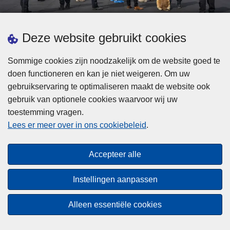
d
h
e
t
L
p
Deze website gebruikt cookies
Meer informatie
s
e
ol
t
e
iti
Sommige cookies zijn noodzakelijk om de website goed te
b
s
Statistieken
e
doen functioneren en kan je niet weigeren. Om uw
i
m
Geïntegreerde Politie
?
gebruikservaring te optimaliseren maakt de website ook
j
e
Vaste Commissie van de Lokale Politie
gebruik van optionele cookies waarvoor wij uw
z
e
toestemming vragen.
i
Communicatiecampagnes
r
Lees er meer over in ons cookiebeleid
.
j
o
n
v
Disclaimer
d
e
Accepteer alle
Privacy
e
r
p
Cookies
F
Instellingen aanpassen
o
e
Toegankelijkheid
l
d
Alleen essentiële cookies
i
© 2026 Politie.be
e
t