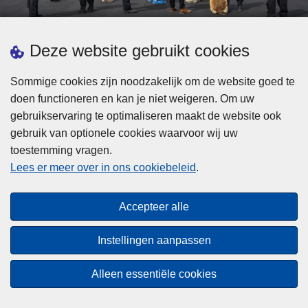
d
h
e
t
L
p
Deze website gebruikt cookies
Meer informatie
s
e
ol
t
e
iti
Sommige cookies zijn noodzakelijk om de website goed te
b
s
Statistieken
e
doen functioneren en kan je niet weigeren. Om uw
i
m
Geïntegreerde Politie
?
gebruikservaring te optimaliseren maakt de website ook
j
e
Vaste Commissie van de Lokale Politie
gebruik van optionele cookies waarvoor wij uw
z
e
toestemming vragen.
i
Communicatiecampagnes
r
Lees er meer over in ons cookiebeleid
.
j
o
n
v
Disclaimer
d
e
Accepteer alle
Privacy
e
r
p
Cookies
F
Instellingen aanpassen
o
e
Toegankelijkheid
l
d
Alleen essentiële cookies
i
© 2026 Politie.be
e
t