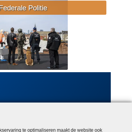
e
Federale Politie
b
i
j
s
t
a
n
d
kservaring te optimaliseren maakt de website ook