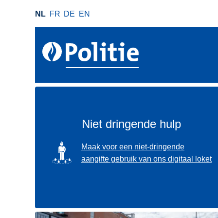
O
NL
FR
DE
EN
v
e
r
s
l
a
a
n
e
Niet dringende hulp
n
n
SVG
Maak voor een niet-dringende
a
aangifte gebruik van ons digitaal loket
a
r
d
e
i
Gebruik