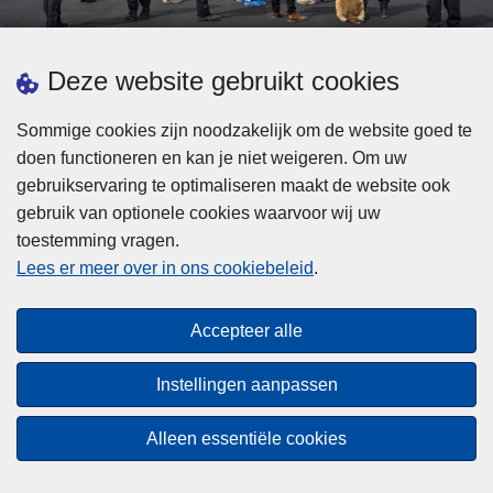
d
h
e
t
L
p
Deze website gebruikt cookies
Meer informatie
s
e
ol
t
e
iti
Sommige cookies zijn noodzakelijk om de website goed te
b
s
Statistieken
e
doen functioneren en kan je niet weigeren. Om uw
i
m
Geïntegreerde Politie
?
gebruikservaring te optimaliseren maakt de website ook
j
e
Vaste Commissie van de Lokale Politie
gebruik van optionele cookies waarvoor wij uw
z
e
toestemming vragen.
i
Communicatiecampagnes
r
Lees er meer over in ons cookiebeleid
.
j
o
n
v
Disclaimer
d
e
Accepteer alle
Privacy
e
r
p
Cookies
F
Instellingen aanpassen
o
e
Toegankelijkheid
l
d
Alleen essentiële cookies
i
© 2026 Politie.be
e
t