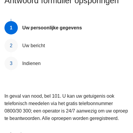
Antwoord formulier opsporingen
n
e
h
o
u
Uw persoonlijke gegevens
d
g
Uw bericht
a
a
Indienen
n
In geval van nood, bel 101. U kan uw getuigenis ook
telefonisch meedelen via het gratis telefoonnummer
0800/30 300; een operator is 24/7 aanwezig om uw oproep
te beantwoorden. Alle oproepen worden geregistreerd.