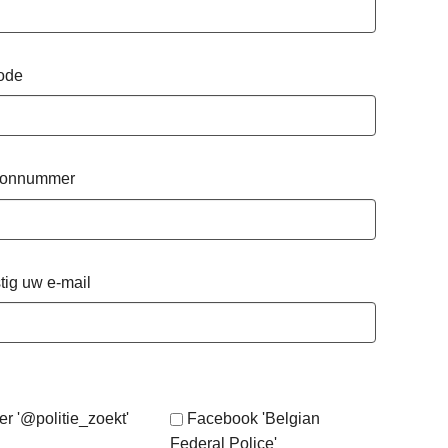
ode
oonnummer
tig uw e-mail
er '@politie_zoekt'
Facebook 'Belgian
Federal Police'