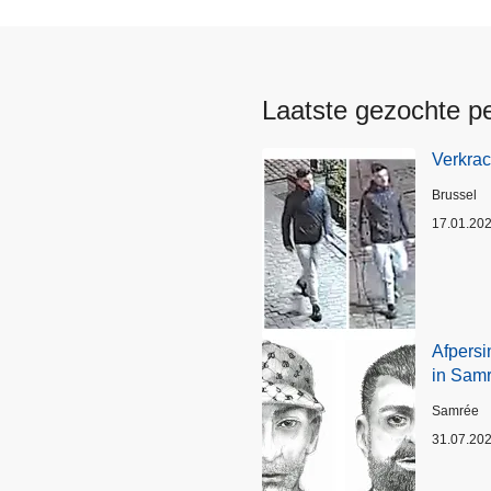
Laatste gezochte p
Verkrac
Plaats
Brussel
17.01.20
Afpersi
in Sam
Plaats
Samrée
31.07.20