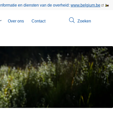
informatie en diensten van de overheid:
www.belgium.be
Submenu
Over ons
Contact
Zoeken
van
Opsporingen