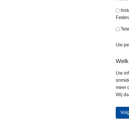
Ins
Federa
Tele
Uw per
Welk
Uw inf
onmidd
meer d
Wij da