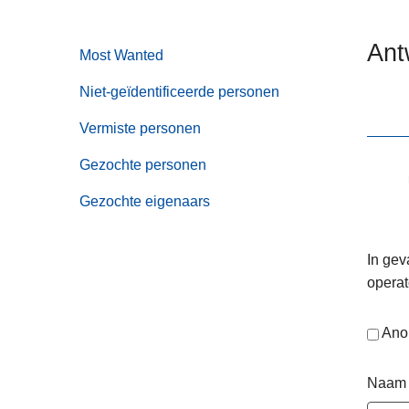
n
e
h
Ant
Most Wanted
o
u
Niet-geïdentificeerde personen
d
g
Vermiste personen
a
Gezochte personen
a
n
Gezochte eigenaars
In gev
operat
Ano
Naam