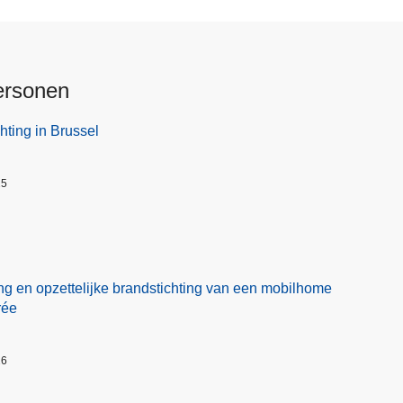
ersonen
hting in Brussel
25
ng en opzettelijke brandstichting van een mobilhome
rée
26