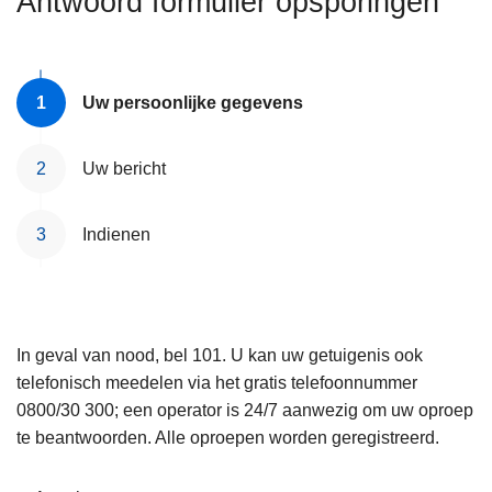
Antwoord formulier opsporingen
n
e
h
o
u
Uw persoonlijke gegevens
d
g
Uw bericht
a
a
Indienen
n
In geval van nood, bel 101. U kan uw getuigenis ook
telefonisch meedelen via het gratis telefoonnummer
0800/30 300; een operator is 24/7 aanwezig om uw oproep
te beantwoorden. Alle oproepen worden geregistreerd.