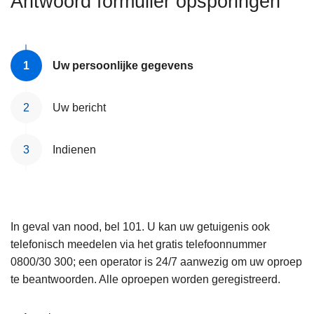
Antwoord formulier opsporingen
n
e
h
o
u
Uw persoonlijke gegevens
d
g
Uw bericht
a
a
Indienen
n
In geval van nood, bel 101. U kan uw getuigenis ook
telefonisch meedelen via het gratis telefoonnummer
0800/30 300; een operator is 24/7 aanwezig om uw oproep
te beantwoorden. Alle oproepen worden geregistreerd.