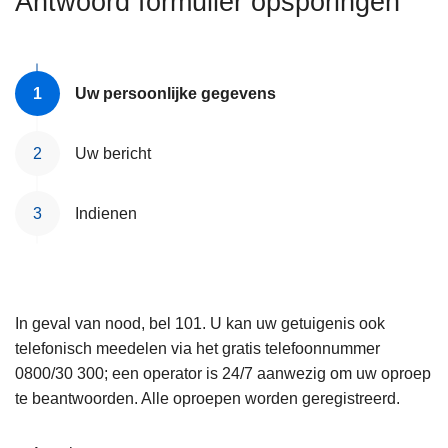
Antwoord formulier opsporingen
n
e
h
o
u
Uw persoonlijke gegevens
d
g
Uw bericht
a
a
Indienen
n
In geval van nood, bel 101. U kan uw getuigenis ook
telefonisch meedelen via het gratis telefoonnummer
0800/30 300; een operator is 24/7 aanwezig om uw oproep
te beantwoorden. Alle oproepen worden geregistreerd.