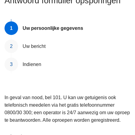
Antwoord formulier opsporingen
n
e
h
o
u
Uw persoonlijke gegevens
d
g
Uw bericht
a
a
Indienen
n
In geval van nood, bel 101. U kan uw getuigenis ook
telefonisch meedelen via het gratis telefoonnummer
0800/30 300; een operator is 24/7 aanwezig om uw oproep
te beantwoorden. Alle oproepen worden geregistreerd.