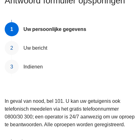
Antwoord formulier opsporingen
n
e
h
o
u
Uw persoonlijke gegevens
d
g
Uw bericht
a
a
Indienen
n
In geval van nood, bel 101. U kan uw getuigenis ook
telefonisch meedelen via het gratis telefoonnummer
0800/30 300; een operator is 24/7 aanwezig om uw oproep
te beantwoorden. Alle oproepen worden geregistreerd.