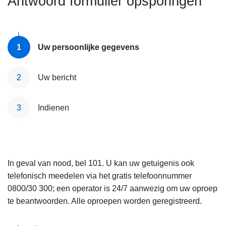
Antwoord formulier opsporingen
n
e
h
o
u
Uw persoonlijke gegevens
d
g
Uw bericht
a
a
Indienen
n
In geval van nood, bel 101. U kan uw getuigenis ook
telefonisch meedelen via het gratis telefoonnummer
0800/30 300; een operator is 24/7 aanwezig om uw oproep
te beantwoorden. Alle oproepen worden geregistreerd.