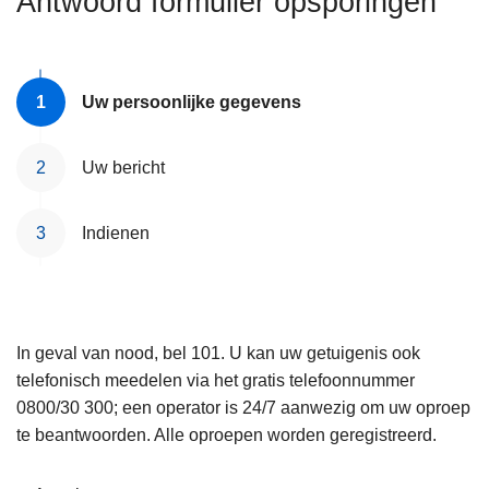
Antwoord formulier opsporingen
n
e
h
o
u
Uw persoonlijke gegevens
d
g
Uw bericht
a
a
Indienen
n
In geval van nood, bel 101. U kan uw getuigenis ook
telefonisch meedelen via het gratis telefoonnummer
0800/30 300; een operator is 24/7 aanwezig om uw oproep
te beantwoorden. Alle oproepen worden geregistreerd.