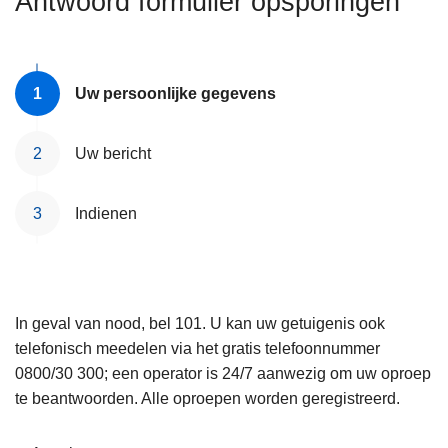
Antwoord formulier opsporingen
n
e
h
o
u
Uw persoonlijke gegevens
d
g
Uw bericht
a
a
Indienen
n
In geval van nood, bel 101. U kan uw getuigenis ook
telefonisch meedelen via het gratis telefoonnummer
0800/30 300; een operator is 24/7 aanwezig om uw oproep
te beantwoorden. Alle oproepen worden geregistreerd.