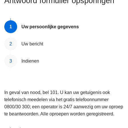
Antwoord formulier opsporingen
n
e
h
o
u
Uw persoonlijke gegevens
d
g
Uw bericht
a
a
Indienen
n
In geval van nood, bel 101. U kan uw getuigenis ook
telefonisch meedelen via het gratis telefoonnummer
0800/30 300; een operator is 24/7 aanwezig om uw oproep
te beantwoorden. Alle oproepen worden geregistreerd.