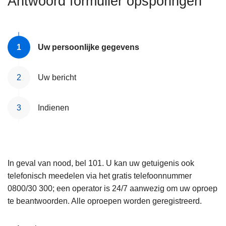
Antwoord formulier opsporingen
n
e
h
o
u
Uw persoonlijke gegevens
d
g
Uw bericht
a
a
Indienen
n
In geval van nood, bel 101. U kan uw getuigenis ook
telefonisch meedelen via het gratis telefoonnummer
0800/30 300; een operator is 24/7 aanwezig om uw oproep
te beantwoorden. Alle oproepen worden geregistreerd.