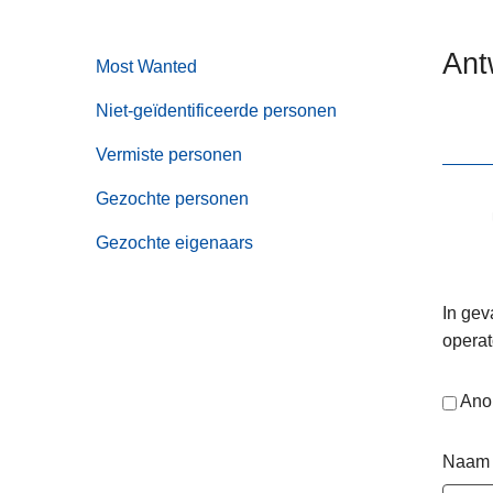
n
e
h
Ant
Most Wanted
o
u
Niet-geïdentificeerde personen
d
g
Vermiste personen
a
Gezochte personen
a
n
Gezochte eigenaars
In gev
operat
Ano
Naam