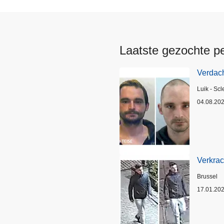
Laatste gezochte p
Verdach
Plaats
Luik - Scl
04.08.20
Verkrac
Plaats
Brussel
17.01.20