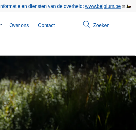
informatie en diensten van de overheid:
www.belgium.be
Submenu
Over ons
Contact
Zoeken
van
Opsporingen