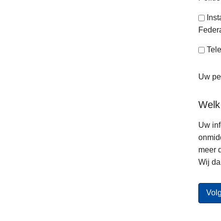
Ins
Federa
Tele
Uw per
Welk
Uw inf
onmidd
meer d
Wij da