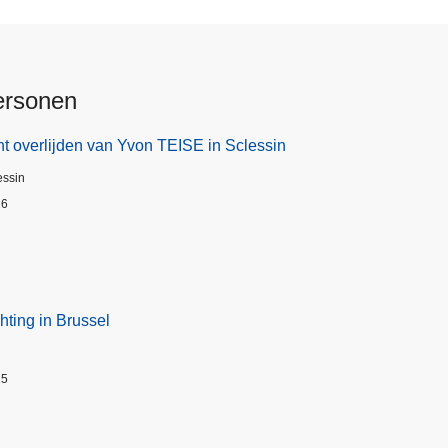
ersonen
t overlijden van Yvon TEISE in Sclessin
essin
26
hting in Brussel
25