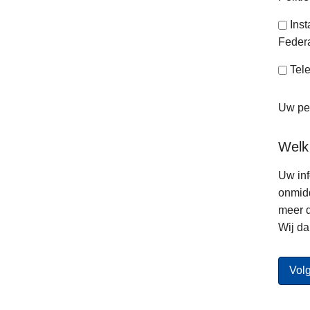
Ins
Federa
Tele
Uw per
Welk
Uw inf
onmidd
meer d
Wij da