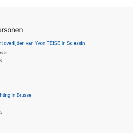
ersonen
t overlijden van Yvon TEISE in Sclessin
essin
26
hting in Brussel
25