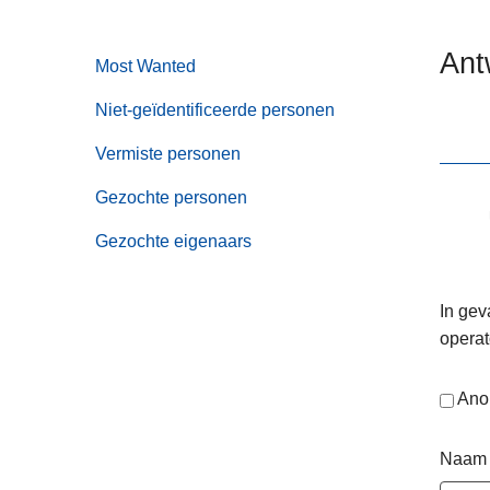
n
e
h
Ant
Most Wanted
o
u
Niet-geïdentificeerde personen
d
g
Vermiste personen
a
Gezochte personen
a
n
Gezochte eigenaars
In gev
operat
Ano
Naam