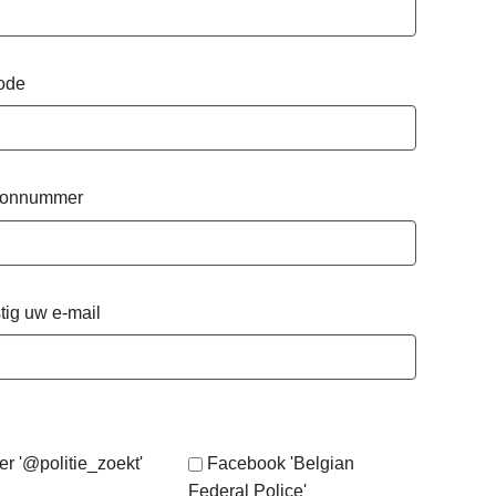
ode
oonnummer
tig uw e-mail
er '@politie_zoekt'
Facebook 'Belgian
Federal Police'