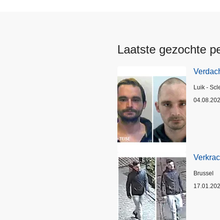
Laatste gezochte p
Verdach
Plaats
Luik - Scl
04.08.20
Verkrac
Plaats
Brussel
17.01.20