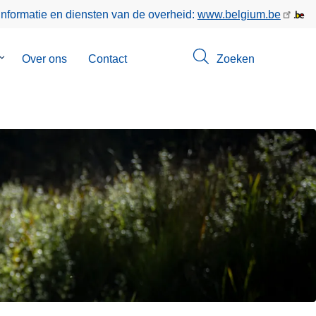
informatie en diensten van de overheid:
www.belgium.be
Submenu
Over ons
Contact
Zoeken
van
Opsporingen