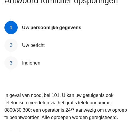
Antwoord formulier opsporingen
n
e
h
o
u
Uw persoonlijke gegevens
d
g
Uw bericht
a
a
Indienen
n
In geval van nood, bel 101. U kan uw getuigenis ook
telefonisch meedelen via het gratis telefoonnummer
0800/30 300; een operator is 24/7 aanwezig om uw oproep
te beantwoorden. Alle oproepen worden geregistreerd.